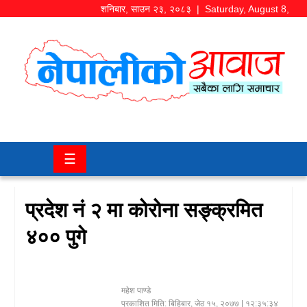
शनिबार
,
साउन
२३
,
२०८३
| Saturday, August 8,
2026
समाज/
राजनीति
चितवन
☰
खबर
कला/
प्रदेश नं २ मा कोरोना सङ्क्रमित
मनोरञ्जन
४०० पुगे
अर्थ/
बजार
महेश पाण्डे
शिक्षा/
प्रकाशित मिति:
बिहिबार, जेठ १५, २०७७
| १२:३५:३४