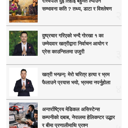
रास्वपाले दुई तिहाइ बहुमत ल्याउने
सम्भावना कति ? तथ्य, डाटा र विश्लेषण
२
दुष्प्रचार गरिएको भन्दै गोरखा १ का
उम्मेदवार खत्रीद्वारा निर्वाचन आयोग र
३
प्रेस काउन्सिलमा उजुरी
खत्री भन्छन्: मेरो चरित्र हत्या र भ्रम
फैलाउने प्रयास भयो, भ्रममा नपर्नुहोला
४
अन्तर्राष्ट्रिय मेडिकल असिस्टेन्स
कम्पनीको दबाब, नेपालमा हेलिकप्टर उद्धार
५
र बीमा प्रणालीमाथि प्रश्न