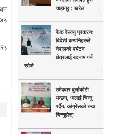
जनतामा समर्पित हुन
६
 थप
चाहान्छु : खरेल
५७५
फेक रेस्क्यु प्रकरणः
बिदेशी कम्पनिहरुले
 ६५
नेपालको पर्यटन
क्षेत्रलाई बदनाम गर्न
७
खोजे
उमेदवार बुर्लाकोटी
भन्छन्, ‘मलाई चिन्नु
पर्दैन, कांग्रेसको रुख
८
चिन्नुहोस्’