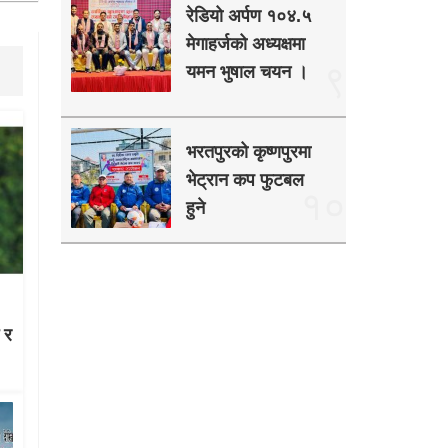
रेडियो अर्पण १०४.५
मेगाहर्जको अध्यक्षमा
९
यमन भुषाल चयन ।
भरतपुरको कृष्णपुरमा
भेट्रान कप फुटबल
१०
हुने
ग र