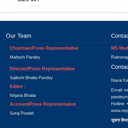
Our Team
Contac
Chairman/Press Representative
MS Medi
Mahesh Pandey
Ratnanag
Contac
Director/Press Representative
Saileshi Bhatta Pandey
Naxal K
Editor :
Email:
n
Nirjana Bhatta
pandeym
Hotline:
Account/Press Representative
www.nep
Suraj Poudel
सूचना विभाग