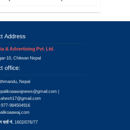
t Address
a & Advertising Pvt. Ltd.
ar-10, Chitwan Nepal
t office:
athmandu, Nepal
epalikoaawajnews@gmail.com
|
ahesh17@gmail.com
 +977-984504916
alikoaawaj.com
 दर्ता नं.
1602/076/77