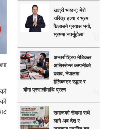
खत्री भन्छन्: मेरो
चरित्र हत्या र भ्रम
फैलाउने प्रयास भयो,
४
भ्रममा नपर्नुहोला
अन्तर्राष्ट्रिय मेडिकल
्या
असिस्टेन्स कम्पनीको
दबाब, नेपालमा
हेलिकप्टर उद्धार र
५
एको
बीमा प्रणालीमाथि प्रश्न
तको
बाट
समाजको सेवामा सधै
लागे अब देश र