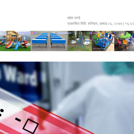
महेश पाण्डे
प्रकाशित मिति:
शनिबार, आषाढ ०६, २०७७
| १६:४