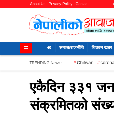
About Us |
Privacy Policy |
Contact
समाज/
राजनीति
समाज/राजनीति
चितवन खबर
☰
चितवन
खबर
Chitwan
corona
TRENDING News :
कला/
मनोरञ्जन
एकैदिन ३३१ जनाम
अर्थ/
संक्रमितको संख्य
बजार
शिक्षा/