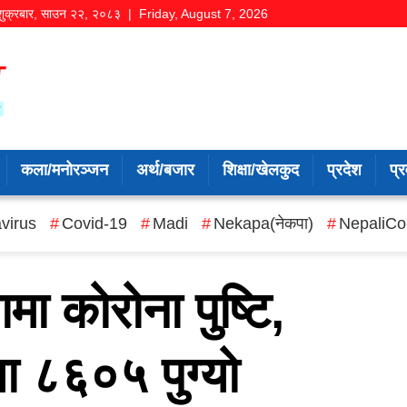
शुक्रबार
,
साउन
२२
,
२०८३
| Friday, August 7, 2026
कला/मनोरञ्जन
अर्थ/बजार
शिक्षा/खेलकुद
प्रदेश
प्र
virus
Covid-19
Madi
Nekapa(नेकपा)
NepaliCo
ा कोरोना पुष्टि,
ा ८६०५ पुग्यो