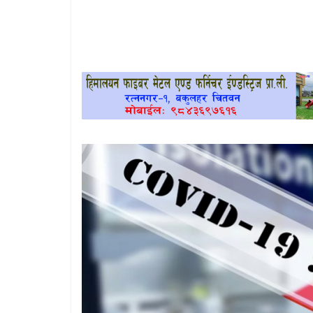
खेलकुद
प्रदेश
प्रवास/
विश्व
स्वास्थ्य/
रोचक
विचार/
अन्तर्वार्ता