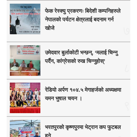
फेक रेस्क्यु प्रकरणः बिदेशी कम्पनिहरुले
नेपालको पर्यटन क्षेत्रलाई बदनाम गर्न
७
खोजे
उमेदवार बुर्लाकोटी भन्छन्, ‘मलाई चिन्नु
पर्दैन, कांग्रेसको रुख चिन्नुहोस्’
८
रेडियो अर्पण १०४.५ मेगाहर्जको अध्यक्षमा
यमन भुषाल चयन ।
९
भरतपुरको कृष्णपुरमा भेट्रान कप फुटबल
हुने