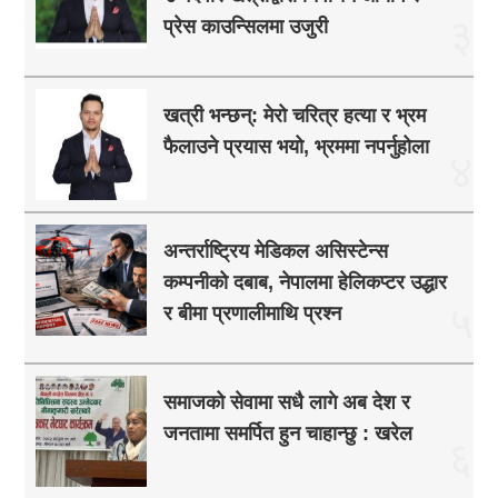
३
प्रेस काउन्सिलमा उजुरी
खत्री भन्छन्: मेरो चरित्र हत्या र भ्रम
फैलाउने प्रयास भयो, भ्रममा नपर्नुहोला
४
अन्तर्राष्ट्रिय मेडिकल असिस्टेन्स
कम्पनीको दबाब, नेपालमा हेलिकप्टर उद्धार
५
र बीमा प्रणालीमाथि प्रश्न
समाजको सेवामा सधै लागे अब देश र
जनतामा समर्पित हुन चाहान्छु : खरेल
६