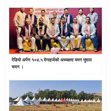
रेडियो अर्पण १०४.५ मेगाहर्जको अध्यक्षमा यमन भुषाल
चयन ।