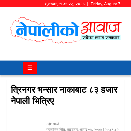
शुक्रबार
,
साउन
२२
,
२०८३
| Friday, August 7,
2026
समाज/
राजनीति
चितवन
☰
खबर
कला/
त्रिनगर भन्सार नाकाबाट ८३ हजार
मनोरञ्जन
नेपाली भित्रिए
अर्थ/
बजार
महेश पाण्डे
शिक्षा/
प्रकाशित मिति:
आइतबार, आषाढ ०७, २०७७
| २०:४९:४२