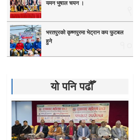
यमन भुषाल चयन ।
९
भरतपुरको कृष्णपुरमा भेट्रान कप फुटबल
हुने
१०
यो पनि पढौँ