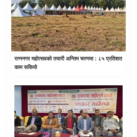
रत्ननगर महोत्सवको तयारी अन्तिम चरणमा : ८५ प्रतिशत
काम सकियो