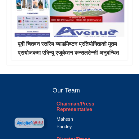
पूर्वी चितवन स्तरिय ब्याडमिण्टन प्रतियोगिताको मुख्य
प्रायोजकमा एभिन्यु एजुकेशन कन्सलटेन्सी अनुबन्धित
Our Team
Chairman/Press
Representative
Mahesh
Pandey