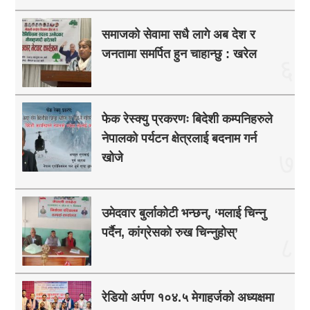
समाजको सेवामा सधै लागे अब देश र
जनतामा समर्पित हुन चाहान्छु : खरेल
६
फेक रेस्क्यु प्रकरणः बिदेशी कम्पनिहरुले
नेपालको पर्यटन क्षेत्रलाई बदनाम गर्न
७
खोजे
उमेदवार बुर्लाकोटी भन्छन्, ‘मलाई चिन्नु
पर्दैन, कांग्रेसको रुख चिन्नुहोस्’
८
रेडियो अर्पण १०४.५ मेगाहर्जको अध्यक्षमा