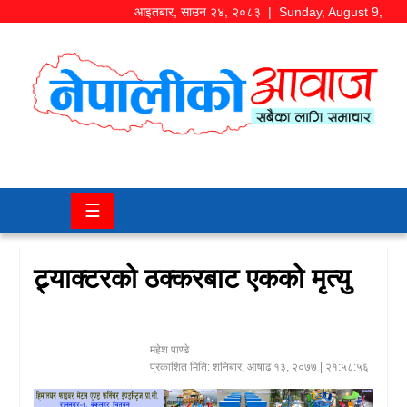
आइतबार
,
साउन
२४
,
२०८३
| Sunday, August 9,
2026
समाज/
राजनीति
चितवन
☰
खबर
कला/
ट्र्याक्टरको ठक्करबाट एकको मृत्यु
मनोरञ्जन
अर्थ/
महेश पाण्डे
बजार
प्रकाशित मिति:
शनिबार, आषाढ १३, २०७७
| २१:५८:५६
शिक्षा/