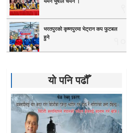
यमन भुषाल चयन ।
९
भरतपुरको कृष्णपुरमा भेट्रान कप फुटबल
हुने
१०
यो पनि पढौँ