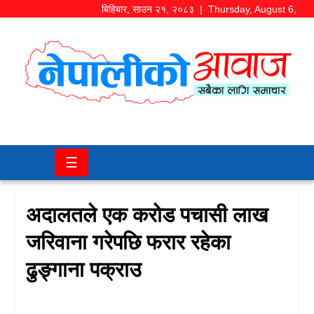
बिहिबार
,
साउन
२१
,
२०८३
| Thursday, August 6,
2026
समाज/
राजनीति
चितवन
☰
खबर
कला/
अदालतले एक करोड पचासी लाख
मनोरञ्जन
जरिवाना गरेपछि फरार रहेका
अर्थ/
ढुङ्गाना पक्राउ
बजार
शिक्षा/