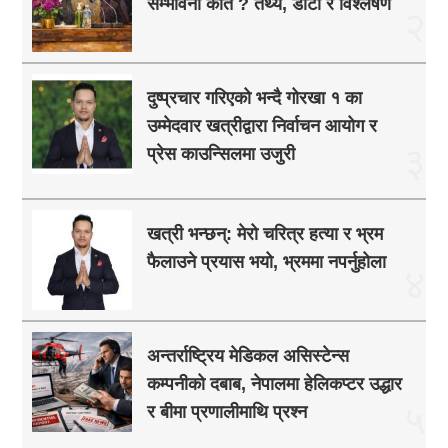
सम्भावना कति ? तथ्य, डाटा र विश्लेषण
२
दुष्प्रचार गरिएको भन्दै गोरखा १ का
उम्मेदवार खत्रीद्वारा निर्वाचन आयोग र
३
प्रेस काउन्सिलमा उजुरी
खत्री भन्छन्: मेरो चरित्र हत्या र भ्रम
फैलाउने प्रयास भयो, भ्रममा नपर्नुहोला
४
अन्तर्राष्ट्रिय मेडिकल असिस्टेन्स
कम्पनीको दबाब, नेपालमा हेलिकप्टर उद्धार
५
र बीमा प्रणालीमाथि प्रश्न