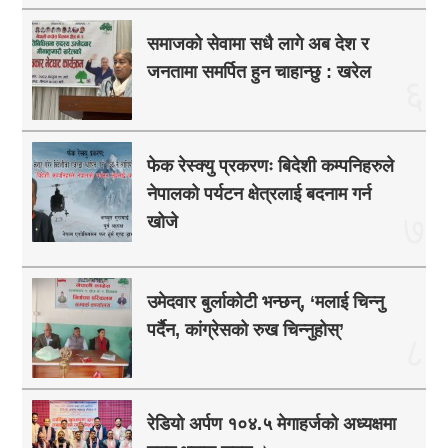
समाजको सेवामा सधै लागे अब देश र
जनतामा समर्पित हुन चाहान्छु : खरेल
६
फेक रेस्क्यु प्रकरणः बिदेशी कम्पनिहरुले
नेपालको पर्यटन क्षेत्रलाई बदनाम गर्न
७
खोजे
उमेदवार बुर्लाकोटी भन्छन्, ‘मलाई चिन्नु
पर्दैन, कांग्रेसको रुख चिन्नुहोस्’
८
रेडियो अर्पण १०४.५ मेगाहर्जको अध्यक्षमा