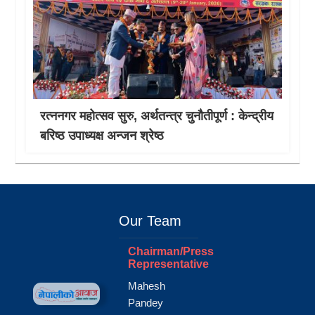
रत्ननगर महोत्सव सुरु, अर्थतन्त्र चुनौतीपूर्ण : केन्द्रीय
बरिष्ठ उपाध्यक्ष अन्जन श्रेष्ठ
Our Team
Chairman/Press
Representative
Mahesh
Pandey