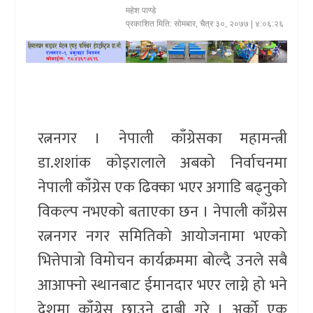
महेश पाण्डे
खेलकुद
प्रकाशित मिति:
सोमबार, चैत्र ३०, २०७७
| ४:०६:२६
प्रदेश
प्रवास/
विश्व
रत्ननगर । नेपाली काँग्रेसका महामन्त्री
स्वास्थ्य/
डा.शशांक कोइरालाले अबको निर्वाचनमा
रोचक
नेपाली काँग्रेस एक ढिक्का भएर अगाडि बढ्नुको
विचार/
विकल्प नभएको बताएका छन । नेपाली काँग्रेस
अन्तर्वार्ता
रत्ननगर नगर समितिको आयोजनामा भएको
भित्तेपात्रो विमोचन कार्यक्रममा बोल्दै उनले सबै
आआफ्नो स्थानबाट ईमानदार भएर लाग्ने हो भने
देशमा काँग्रेस छाउने दाबी गरे । अर्को एक