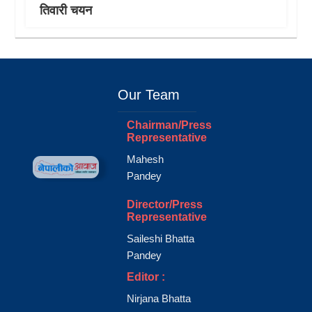
तिवारी चयन
Our Team
Chairman/Press
Representative
Mahesh
Pandey
Director/Press
Representative
Saileshi Bhatta
Pandey
Editor :
Nirjana Bhatta