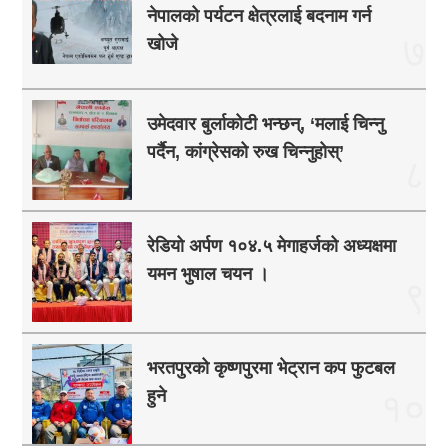
नेपालको पर्यटन क्षेत्रलाई बदनाम गर्न
७
खोजे
उमेदवार बुर्लाकोटी भन्छन्, ‘मलाई चिन्नु
पर्दैन, कांग्रेसको रुख चिन्नुहोस्’
८
रेडियो अर्पण १०४.५ मेगाहर्जको अध्यक्षमा
यमन भुषाल चयन ।
९
भरतपुरको कृष्णपुरमा भेट्रान कप फुटबल
हुने
१०