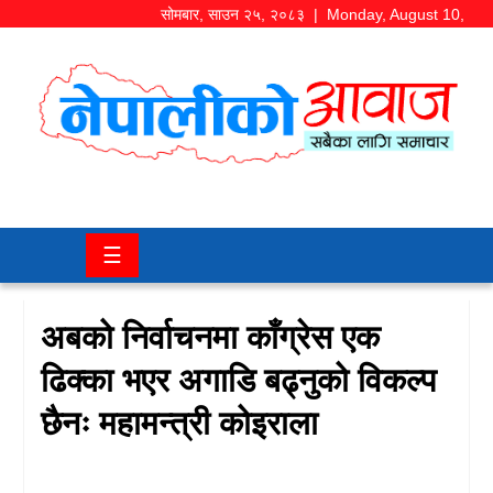
सोमबार
,
साउन
२५
,
२०८३
| Monday, August 10,
2026
समाज/
राजनीति
चितवन
☰
खबर
कला/
अबको निर्वाचनमा काँग्रेस एक
मनोरञ्जन
ढिक्का भएर अगाडि बढ्नुको विकल्प
अर्थ/
छैनः महामन्त्री कोइराला
बजार
शिक्षा/