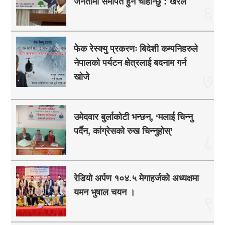
जनतामा समर्पित हुन चाहान्छु : खरेल
६
फेक रेस्क्यु प्रकरणः बिदेशी कम्पनिहरुले
नेपालको पर्यटन क्षेत्रलाई बदनाम गर्न
७
खोजे
उमेदवार बुर्लाकोटी भन्छन्, ‘मलाई चिन्नु
पर्दैन, कांग्रेसको रुख चिन्नुहोस्’
८
रेडियो अर्पण १०४.५ मेगाहर्जको अध्यक्षमा
यमन भुषाल चयन ।
९