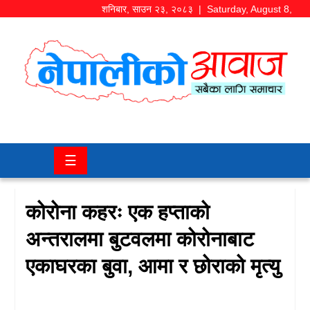
शनिबार
,
साउन
२३
,
२०८३
| Saturday, August 8,
2026
समाज/
राजनीति
चितवन
☰
खबर
कला/
कोरोना कहरः एक हप्ताको
मनोरञ्जन
अन्तरालमा बुटवलमा कोरोनाबाट
अर्थ/
एकाघरका बुवा, आमा र छोराको मृत्यु
बजार
शिक्षा/