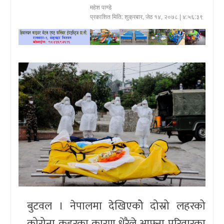
महेश पाण्डे
खेलकुद
प्रकाशित मिति:
शुक्रबार, जेठ १४, २०७८
| ४:५६:३९
प्रदेश
प्रवास/
विश्व
स्वास्थ्य/
रोचक
विचार/
अन्तर्वार्ता
बुटवल । नेपालमा देखिएकोे दोस्रो लहरको
कोरोना कहरका कारण धेरैले आफ्ना परिवारका