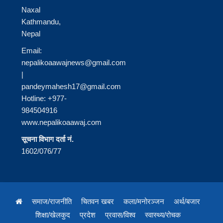
Naxal
Kathmandu,
Nepal
Email:
nepalikoaawajnews@gmail.com
|
pandeymahesh17@gmail.com
Hotline: +977-
984504916
www.nepalikoaawaj.com
सूचना विभाग दर्ता नं.
1602/076/77
समाज/राजनीति
चितवन खबर
कला/मनोरञ्जन
अर्थ/बजार
शिक्षा/खेलकुद
प्रदेश
प्रवास/विश्व
स्वास्थ्य/रोचक