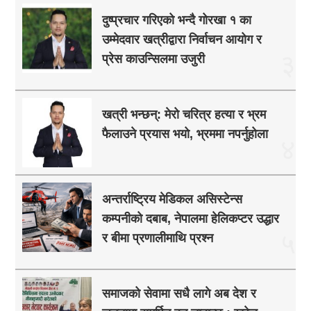
दुष्प्रचार गरिएको भन्दै गोरखा १ का
उम्मेदवार खत्रीद्वारा निर्वाचन आयोग र
३
प्रेस काउन्सिलमा उजुरी
खत्री भन्छन्: मेरो चरित्र हत्या र भ्रम
फैलाउने प्रयास भयो, भ्रममा नपर्नुहोला
४
अन्तर्राष्ट्रिय मेडिकल असिस्टेन्स
कम्पनीको दबाब, नेपालमा हेलिकप्टर उद्धार
५
र बीमा प्रणालीमाथि प्रश्न
समाजको सेवामा सधै लागे अब देश र