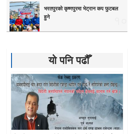
भरतपुरको कृष्णपुरमा भेट्रान कप फुटबल
हुने
१०
यो पनि पढौँ