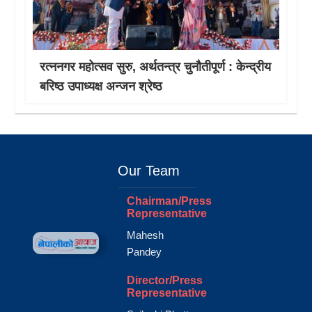
रत्ननगर महोत्सव सुरु, अर्थतन्त्र चुनौतीपूर्ण : केन्द्रीय
बरिष्ठ उपाध्यक्ष अन्जन श्रेष्ठ
Our Team
Chairman/Press
Representative
Mahesh
Pandey
Director/Press
Representative