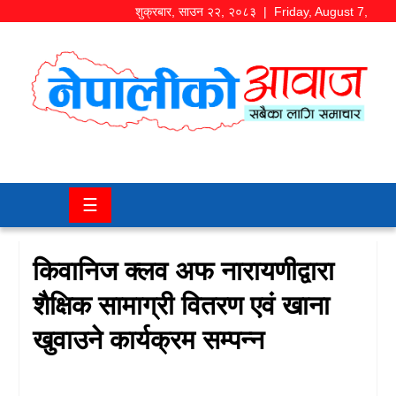
शुक्रबार
,
साउन
२२
,
२०८३
| Friday, August 7,
2026
समाज/
राजनीति
चितवन
☰
खबर
कला/
किवानिज क्लव अफ नारायणीद्वारा
मनोरञ्जन
शैक्षिक सामाग्री वितरण एवं खाना
अर्थ/
खुवाउने कार्यक्रम सम्पन्न
बजार
शिक्षा/