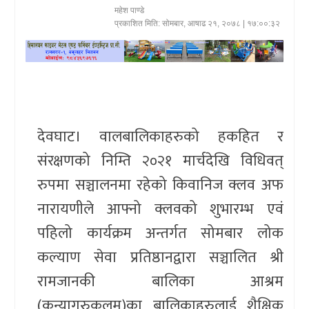
महेश पाण्डे
खेलकुद
प्रकाशित मिति:
सोमबार, आषाढ २१, २०७८
| १७:००:३२
प्रदेश
प्रवास/
विश्व
देवघाट। वालबालिकाहरुको हकहित र
स्वास्थ्य/
संरक्षणको निम्ति २०२१ मार्चदेखि विधिवत्
रोचक
रुपमा सञ्चालनमा रहेको किवानिज क्लव अफ
विचार/
नारायणीले आफ्नो क्लवको शुभारम्भ एवं
अन्तर्वार्ता
पहिलो कार्यक्रम अन्तर्गत सोमबार लोक
कल्याण सेवा प्रतिष्ठानद्वारा सञ्चालित श्री
रामजानकी बालिका आश्रम
(कन्यागुरुकुलम्)का बालिकाहरुलाई शैक्षिक