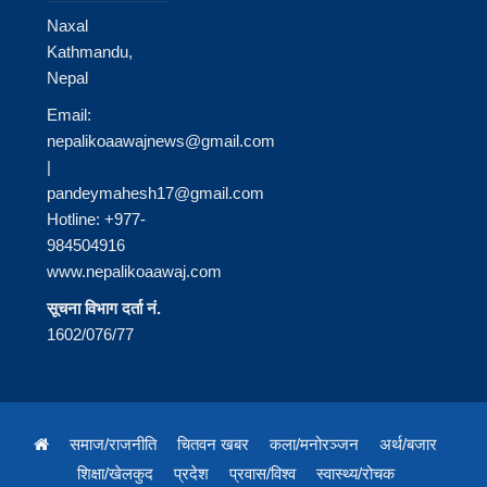
Naxal
Kathmandu,
Nepal
Email:
nepalikoaawajnews@gmail.com
|
pandeymahesh17@gmail.com
Hotline: +977-
984504916
www.nepalikoaawaj.com
सूचना विभाग दर्ता नं.
1602/076/77
समाज/राजनीति
चितवन खबर
कला/मनोरञ्जन
अर्थ/बजार
शिक्षा/खेलकुद
प्रदेश
प्रवास/विश्व
स्वास्थ्य/रोचक