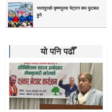
भरतपुरको कृष्णपुरमा भेट्रान कप फुटबल
हुने
१०
यो पनि पढौँ