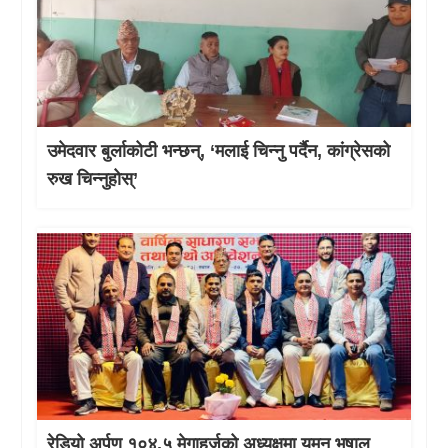
उमेदवार बुर्लाकोटी भन्छन्, ‘मलाई चिन्नु पर्दैन, कांग्रेसको
रुख चिन्नुहोस्’
रेडियो अर्पण १०४.५ मेगाहर्जको अध्यक्षमा यमन भुषाल