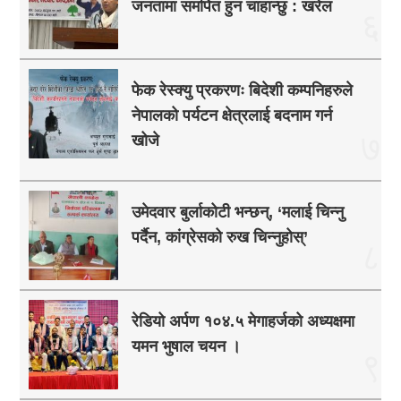
जनतामा समर्पित हुन चाहान्छु : खरेल
६
फेक रेस्क्यु प्रकरणः बिदेशी कम्पनिहरुले
नेपालको पर्यटन क्षेत्रलाई बदनाम गर्न
७
खोजे
उमेदवार बुर्लाकोटी भन्छन्, ‘मलाई चिन्नु
पर्दैन, कांग्रेसको रुख चिन्नुहोस्’
८
रेडियो अर्पण १०४.५ मेगाहर्जको अध्यक्षमा
यमन भुषाल चयन ।
९