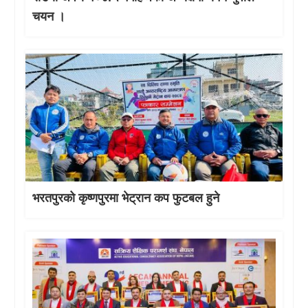
चयन ।
भरतपुरको कृष्णपुरमा भेट्रान कप फुटबल हुने