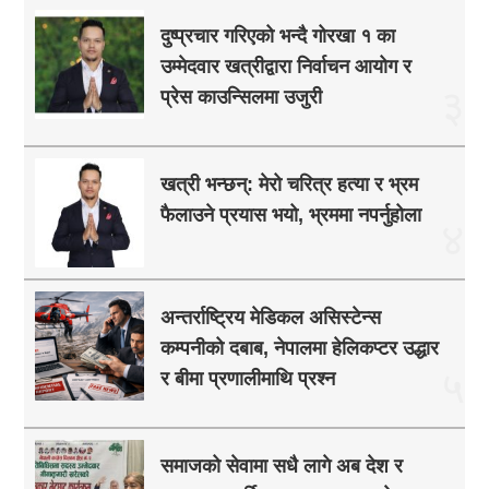
दुष्प्रचार गरिएको भन्दै गोरखा १ का
उम्मेदवार खत्रीद्वारा निर्वाचन आयोग र
३
प्रेस काउन्सिलमा उजुरी
खत्री भन्छन्: मेरो चरित्र हत्या र भ्रम
फैलाउने प्रयास भयो, भ्रममा नपर्नुहोला
४
अन्तर्राष्ट्रिय मेडिकल असिस्टेन्स
कम्पनीको दबाब, नेपालमा हेलिकप्टर उद्धार
५
र बीमा प्रणालीमाथि प्रश्न
समाजको सेवामा सधै लागे अब देश र