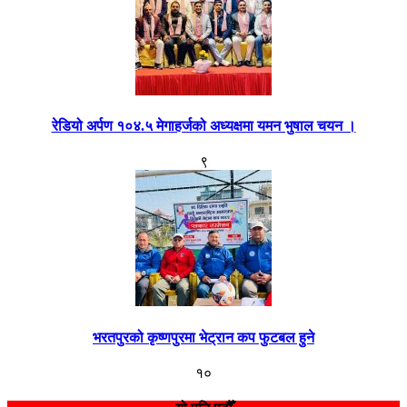
रेडियो अर्पण १०४.५ मेगाहर्जको अध्यक्षमा यमन भुषाल चयन ।
९
भरतपुरको कृष्णपुरमा भेट्रान कप फुटबल हुने
१०