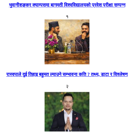
भुवानीशङ्कर क्याम्पसमा बागमती विश्वविद्यालयको प्रवेश परीक्षा सम्पन्न
१
रास्वपाले दुई तिहाइ बहुमत ल्याउने सम्भावना कति ? तथ्य, डाटा र विश्लेषण
२