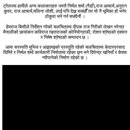
ट्रेलरमा हामीले अन्य कलाकारहरु जस्तै निर्मल शर्मा (गैडाँ),राज आचार्य,अनुराग
कुवर, राज आचार्य,मलिना जोशी, लाई पनि देख्न सक्छौँ तर यो नै भूमिका हो भनेर
ठोकुवा भने गर्न सक्दैनौं ।
हेमराज बिसीले निर्देशन गरेको चलचित्रमा दीपक राज गिरीको लेखन नरेन्द्र
मैनालीको छायांकन कविराज गहतराजको कोरियोग्राफी, रोशन श्रेष्ठको एक्सन
र निमेष श्रेष्ठको सम्पादन छ ।
आमा सरस्वति मुभिज र आइएमइको प्रस्तुति रहेको चलचित्रमा केदारप्रसाद
घिमिरे र निर्मल शर्मा कार्यकारी निर्मातामा रहेका छ्न भने दिपेन्द्र खनियाँ र केशव
न्यौपानेको निर्माण रहेको छ ।