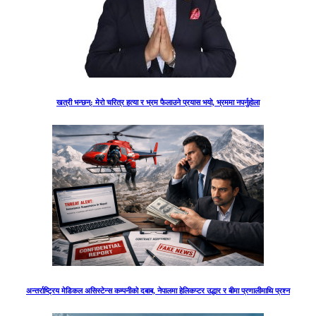
खत्री भन्छन्: मेरो चरित्र हत्या र भ्रम फैलाउने प्रयास भयो, भ्रममा नपर्नुहोला
अन्तर्राष्ट्रिय मेडिकल असिस्टेन्स कम्पनीको दबाब, नेपालमा हेलिकप्टर उद्धार र बीमा प्रणालीमाथि प्रश्न