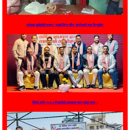
उमेदवार बुर्लाकोटी भन्छन्, ‘मलाई चिन्नु पर्दैन, कांग्रेसको रुख चिन्नुहोस्’
रेडियो अर्पण १०४.५ मेगाहर्जको अध्यक्षमा यमन भुषाल चयन ।