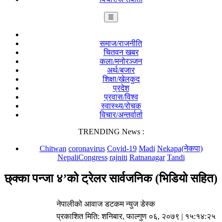
☰
समाज/राजनीति
चितवन खबर
कला/मनोरञ्जन
अर्थ/बजार
शिक्षा/खेलकुद
प्रदेश
प्रवास/विश्व
स्वास्थ्य/रोचक
विचार/अन्तर्वार्ता
TRENDING News :
Chitwan
coronavirus
Covid-19
Madi
Nekapa(नेकपा)
NepaliCongress
rajniti
Ratnanagar
Tandi
छ्क्का पन्जा ४’को ट्रेलर सार्वजनिक (भिडियो सहित)
नेपालीको आवाज डटकम न्युज डेस्क
प्रकाशित मिति:
शनिबार, फाल्गुण ०६, २०७९
| १५:१४:२५