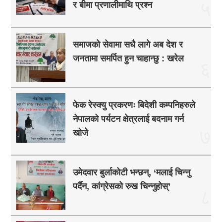
५
र बीमा प्रणालीमाथि प्रश्न
समाजको सेवामा सधै लागे अब देश र
जनतामा समर्पित हुन चाहान्छु : खरेल
६
फेक रेस्क्यु प्रकरणः बिदेशी कम्पनिहरुले
नेपालको पर्यटन क्षेत्रलाई बदनाम गर्न
७
खोजे
उमेदवार बुर्लाकोटी भन्छन्, ‘मलाई चिन्नु
पर्दैन, कांग्रेसको रुख चिन्नुहोस्’
८