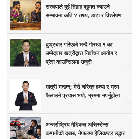
रास्वपाले दुई तिहाइ बहुमत ल्याउने
सम्भावना कति ? तथ्य, डाटा र विश्लेषण
२
दुष्प्रचार गरिएको भन्दै गोरखा १ का
उम्मेदवार खत्रीद्वारा निर्वाचन आयोग र
३
प्रेस काउन्सिलमा उजुरी
खत्री भन्छन्: मेरो चरित्र हत्या र भ्रम
फैलाउने प्रयास भयो, भ्रममा नपर्नुहोला
४
अन्तर्राष्ट्रिय मेडिकल असिस्टेन्स
कम्पनीको दबाब, नेपालमा हेलिकप्टर उद्धार