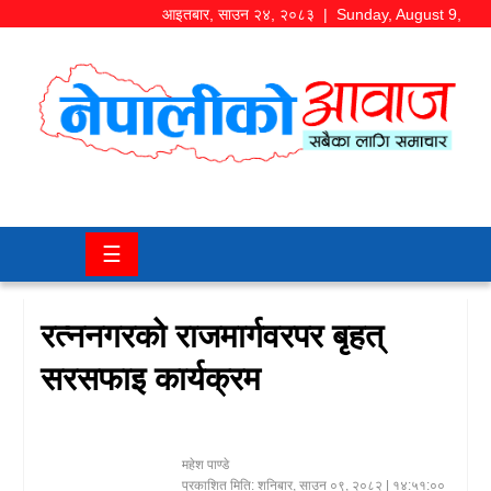
आइतबार
,
साउन
२४
,
२०८३
| Sunday, August 9,
2026
समाज/
राजनीति
चितवन
☰
खबर
कला/
रत्ननगरको राजमार्गवरपर बृहत्
मनोरञ्जन
सरसफाइ कार्यक्रम
अर्थ/
बजार
महेश पाण्डे
शिक्षा/
प्रकाशित मिति:
शनिबार, साउन ०९, २०८२
| १४:५१:००