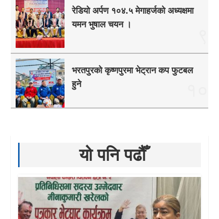
रेडियो अर्पण १०४.५ मेगाहर्जको अध्यक्षमा
यमन भुषाल चयन ।
९
भरतपुरको कृष्णपुरमा भेट्रान कप फुटबल
हुने
१०
यो पनि पढौँ