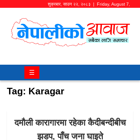
शुक्रबार
,
साउन
२२
,
२०८३
| Friday, August 7,
2026
समाज/
राजनीति
चितवन
☰
खबर
Tag:
Karagar
कला/
मनोरञ्जन
अर्थ/
दमौली कारागारमा रहेका कैदीबन्दीबीच
बजार
झडप, पाँच जना घाइते
शिक्षा/