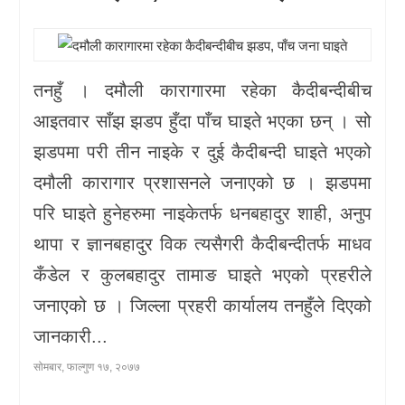
खेलकुद
प्रदेश
तनहुँ । दमौली कारागारमा रहेका कैदीबन्दीबीच
प्रवास/
आइतवार साँझ झडप हुँदा पाँच घाइते भएका छन् । सो
विश्व
झडपमा परी तीन नाइके र दुई कैदीबन्दी घाइते भएको
दमौली कारागार प्रशासनले जनाएको छ । झडपमा
स्वास्थ्य/
परि घाइते हुनेहरुमा नाइकेतर्फ धनबहादुर शाही, अनुप
रोचक
थापा र ज्ञानबहादुर विक त्यसैगरी कैदीबन्दीतर्फ माधव
विचार/
कँडेल र कुलबहादुर तामाङ घाइते भएको प्रहरीले
अन्तर्वार्ता
जनाएको छ । जिल्ला प्रहरी कार्यालय तनहुँले दिएको
जानकारी...
सोमबार, फाल्गुण १७, २०७७