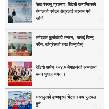
फेक रेस्क्यु प्रकरणः बिदेशी कम्पनिहरुले
नेपालको पर्यटन क्षेत्रलाई बदनाम गर्न
७
खोजे
उमेदवार बुर्लाकोटी भन्छन्, ‘मलाई चिन्नु
पर्दैन, कांग्रेसको रुख चिन्नुहोस्’
८
रेडियो अर्पण १०४.५ मेगाहर्जको अध्यक्षमा
यमन भुषाल चयन ।
९
भरतपुरको कृष्णपुरमा भेट्रान कप फुटबल
हुने
१०