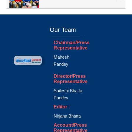
Our Team
Chairman/Press
Representative
Mahesh
Pandey
Director/Press
Representative
Saileshi Bhatta
Pandey
Editor :
Nirjana Bhatta
Account/Press
Representative