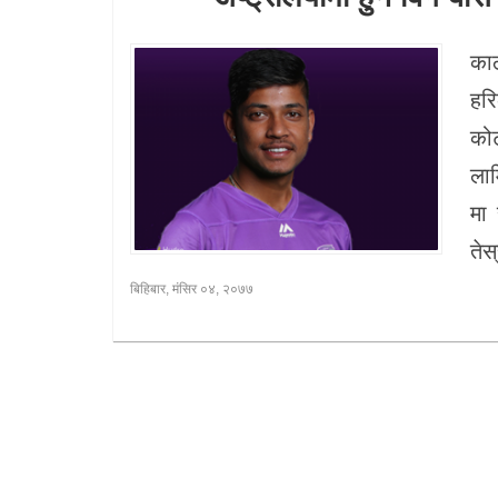
खेलकुद
काठ
प्रदेश
हरि
को
प्रवास/
विश्व
लाम
मा 
स्वास्थ्य/
तेस
रोचक
बिहिबार, मंसिर ०४, २०७७
विचार/
अन्तर्वार्ता