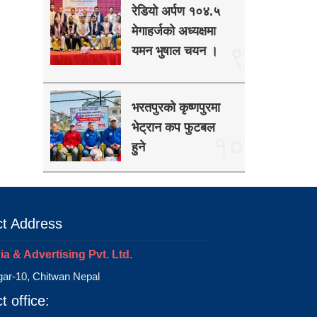
रेडियो अर्पण १०४.५
मेगाहर्जको अध्यक्षमा
९
यमन भुषाल चयन ।
भरतपुरको कृष्णपुरमा
भेट्रान कप फुटबल
१०
हुने
t Address
a & Advertising Pvt. Ltd.
ar-10, Chitwan Nepal
t office: