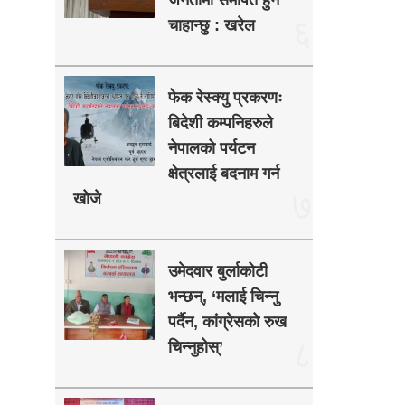
जनतामा समर्पित हुन
६
चाहान्छु : खरेल
फेक रेस्क्यु प्रकरणः
बिदेशी कम्पनिहरुले
नेपालको पर्यटन
क्षेत्रलाई बदनाम गर्न
७
खोजे
उमेदवार बुर्लाकोटी
भन्छन्, ‘मलाई चिन्नु
पर्दैन, कांग्रेसको रुख
८
चिन्नुहोस्’