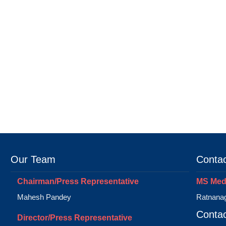
Our Team
Contac
Chairman/Press Representative
MS Medi
Mahesh Pandey
Ratnanag
Contac
Director/Press Representative