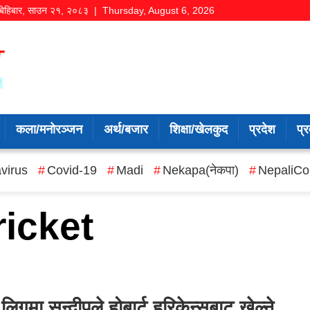
बिहिबार
,
साउन
२१
,
२०८३
| Thursday, August 6, 2026
कला/मनोरञ्जन
अर्थ/बजार
शिक्षा/खेलकुद
प्रदेश
प्र
virus
Covid-19
Madi
Nekapa(नेकपा)
NepaliCo
ricket
 लिगमा सन्दीपले होबार्ट हरिकेन्सबाट खेल्ने