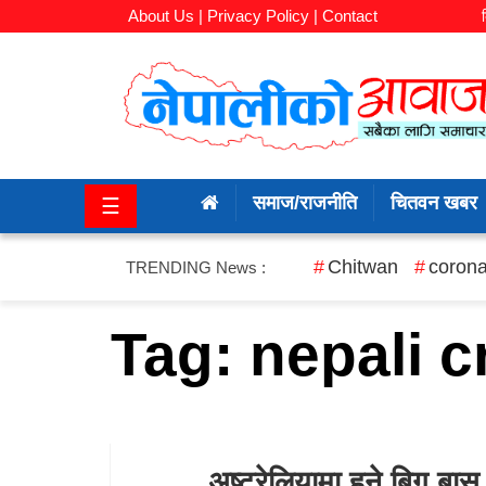
About Us |
Privacy Policy |
Contact
समाज/
राजनीति
समाज/राजनीति
चितवन खबर
☰
चितवन
खबर
Chitwan
corona
TRENDING News :
कला/
Tag:
nepali c
मनोरञ्जन
अर्थ/
बजार
अष्ट्रेलियामा हुने बिग बास
शिक्षा/