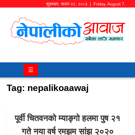
शुक्रबार
,
साउन
२२
,
२०८३
| Friday, August 7,
2026
समाज/
राजनीति
चितवन
☰
खबर
Tag:
nepalikoaawaj
कला/
मनोरञ्जन
अर्थ/
पूर्वी चितवनको म्याङ्गो हलमा पुष २१
बजार
गते नया वर्ष रमझम सांझ २०२०
शिक्षा/