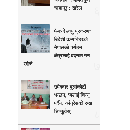
जनतामा समर्पित हुन
६
चाहान्छु : खरेल
फेक रेस्क्यु प्रकरणः
बिदेशी कम्पनिहरुले
नेपालको पर्यटन
क्षेत्रलाई बदनाम गर्न
७
खोजे
उमेदवार बुर्लाकोटी
भन्छन्, ‘मलाई चिन्नु
पर्दैन, कांग्रेसको रुख
८
चिन्नुहोस्’