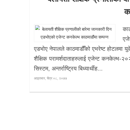
खेलकुद
क
प्रदेश
काठ
प्रवास/
एजे
विश्व
एडभोए नेपालले काठमाडौँको एभरेष्ट होटलमा युके
शैक्षिक परामर्शदाताहरुलाई एजेन्ट कनकेल्भ-२०२
स्वास्थ्य/
रोचक
सिस्टम, अन्तर्राष्ट्रिय बिध्यार्थीह...
आइतबार, चैत्र ०८, २०७७
विचार/
अन्तर्वार्ता