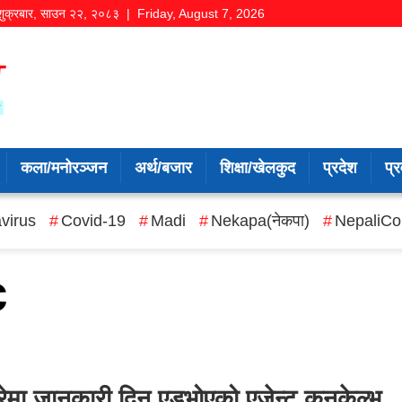
शुक्रबार
,
साउन
२२
,
२०८३
| Friday, August 7, 2026
कला/मनोरञ्जन
अर्थ/बजार
शिक्षा/खेलकुद
प्रदेश
प्र
virus
Covid-19
Madi
Nekapa(नेकपा)
NepaliCo
c
बारेमा जानकारी दिन एडभोएको एजेन्ट कनकेल्भ