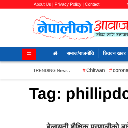
About Us |
Privacy Policy |
Contact
समाज/
राजनीति
समाज/राजनीति
चितवन खबर
☰
चितवन
खबर
Chitwan
corona
TRENDING News :
कला/
Tag:
phillipd
मनोरञ्जन
अर्थ/
बजार
बेलायती शैक्षिक प्रणालीको 
शिक्षा/