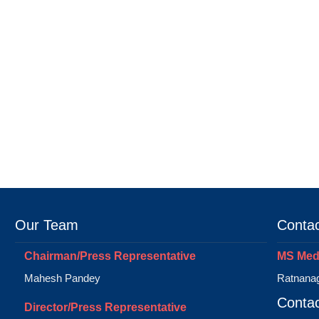
Our Team
Contac
Chairman/Press Representative
MS Medi
Mahesh Pandey
Ratnanag
Contac
Director/Press Representative