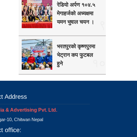
रेडियो अर्पण १०४.५
मेगाहर्जको अध्यक्षमा
९
यमन भुषाल चयन ।
भरतपुरको कृष्णपुरमा
भेट्रान कप फुटबल
१०
हुने
t Address
a & Advertising Pvt. Ltd.
ar-10, Chitwan Nepal
t office: