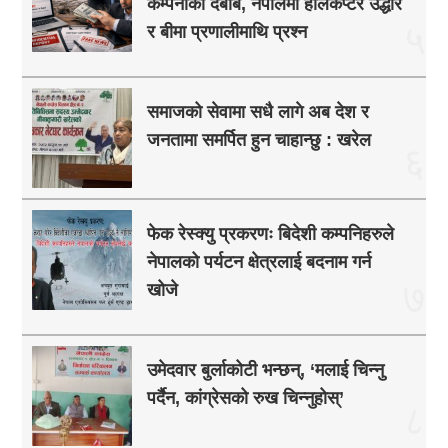
कम्पनीको दबाब, नेपालमा हेलिकप्टर उद्धार
५
र बीमा प्रणालीमाथि प्रश्न
समाजको सेवामा सधै लागे अब देश र
जनतामा समर्पित हुन चाहान्छु : खरेल
६
फेक रेस्क्यु प्रकरणः बिदेशी कम्पनिहरुले
नेपालको पर्यटन क्षेत्रलाई बदनाम गर्न
७
खोजे
उमेदवार बुर्लाकोटी भन्छन्, ‘मलाई चिन्नु
पर्दैन, कांग्रेसको रुख चिन्नुहोस्’
८