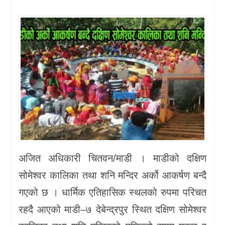
खेलकुद
प्रदेश
प्रवास/
विश्व
स्वास्थ्य/
रोचक
विचार/
अजित अधिकारी चितवन/माडी । माडीको दक्षिण
अन्तर्वार्ता
सोमेश्वर कालिका तथा शनि मन्दिर अर्को आकर्षण बन्दै
गएको छ । धार्मिक एतिहासिक स्थलको रुपमा परिचत
रहदै आएको माडी–७ देबेन्द्रपुर स्थित दक्षिण सोमेश्वर