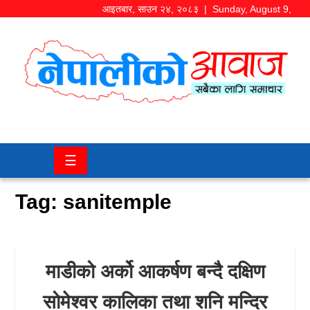
आइतबार
,
साउन
२४
,
२०८३
| Sunday, August 9,
2026
समाज/
राजनीति
चितवन
☰
खबर
Tag:
sanitemple
कला/
मनोरञ्जन
अर्थ/
माडीको अर्को आकर्षण बन्दै दक्षिण
बजार
सोमेश्वर कालिका तथा शनि मन्दिर
शिक्षा/