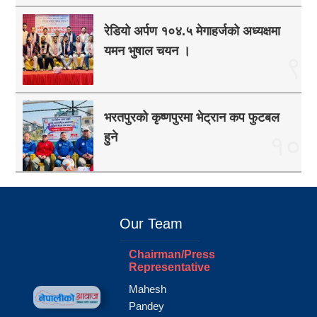
रेडियो अर्पण १०४.५ मेगाहर्जको अध्यक्षमा
यमन भुषाल चयन ।
९
भरतपुरको कृष्णपुरमा भेट्रान कप फुटबल
हुने
१०
Our Team
Chairman/Press
Representative
Mahesh
Pandey