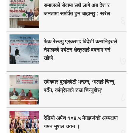
समाजको सेवामा सधै लागे अब देश र
जनतामा समर्पित हुन चाहान्छु : खरेल
६
फेक रेस्क्यु प्रकरणः बिदेशी कम्पनिहरुले
नेपालको पर्यटन क्षेत्रलाई बदनाम गर्न
७
खोजे
उमेदवार बुर्लाकोटी भन्छन्, ‘मलाई चिन्नु
पर्दैन, कांग्रेसको रुख चिन्नुहोस्’
८
रेडियो अर्पण १०४.५ मेगाहर्जको अध्यक्षमा
यमन भुषाल चयन ।
९