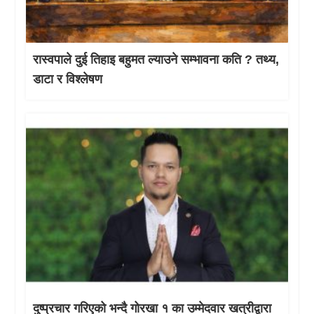
रास्वपाले दुई तिहाइ बहुमत ल्याउने सम्भावना कति ? तथ्य,
डाटा र विश्लेषण
दुष्प्रचार गरिएको भन्दै गोरखा १ का उम्मेदवार खत्रीद्वारा