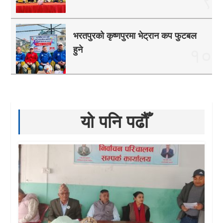
भरतपुरको कृष्णपुरमा भेट्रान कप फुटबल
हुने
१०
यो पनि पढौँ