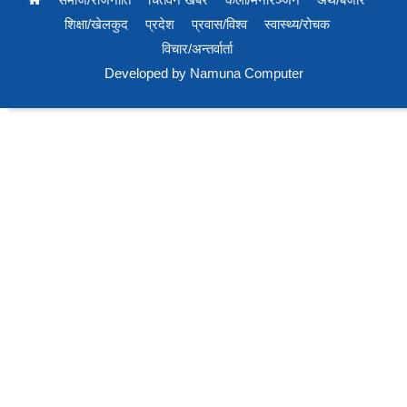
शिक्षा/खेलकुद
प्रदेश
प्रवास/विश्व
स्वास्थ्य/रोचक
विचार/अन्तर्वार्ता
Developed by
Namuna Computer