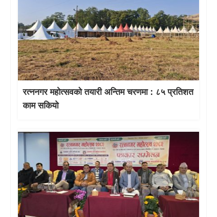
रत्ननगर महोत्सवको तयारी अन्तिम चरणमा : ८५ प्रतिशत
काम सकियो