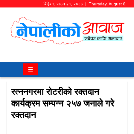
बिहिबार
,
साउन
२१
,
२०८३
| Thursday, August 6,
2026
समाज/
राजनीति
चितवन
☰
खबर
कला/
रत्ननगरमा रोटरीको रक्तदान
मनोरञ्जन
कार्यक्रम सम्पन्न २५७ जनाले गरे
अर्थ/
रक्तदान
बजार
शिक्षा/