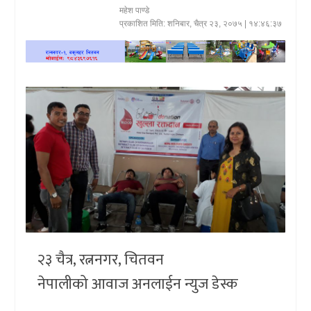
महेश पाण्डे
खेलकुद
प्रकाशित मिति:
शनिबार, चैत्र २३, २०७५
| १४:४६:३७
प्रदेश
प्रवास/
विश्व
स्वास्थ्य/
रोचक
विचार/
अन्तर्वार्ता
२३ चैत्र, रत्ननगर, चितवन
नेपालीको आवाज अनलाईन न्युज डेस्क