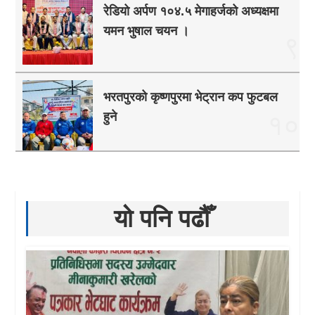
रेडियो अर्पण १०४.५ मेगाहर्जको अध्यक्षमा
यमन भुषाल चयन ।
९
भरतपुरको कृष्णपुरमा भेट्रान कप फुटबल
हुने
१०
यो पनि पढौँ