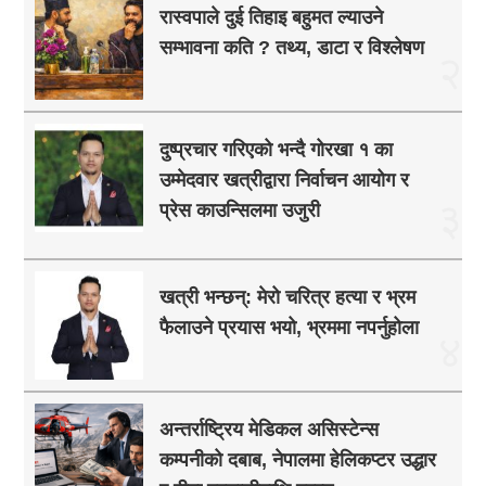
रास्वपाले दुई तिहाइ बहुमत ल्याउने
सम्भावना कति ? तथ्य, डाटा र विश्लेषण
२
दुष्प्रचार गरिएको भन्दै गोरखा १ का
उम्मेदवार खत्रीद्वारा निर्वाचन आयोग र
३
प्रेस काउन्सिलमा उजुरी
खत्री भन्छन्: मेरो चरित्र हत्या र भ्रम
फैलाउने प्रयास भयो, भ्रममा नपर्नुहोला
४
अन्तर्राष्ट्रिय मेडिकल असिस्टेन्स
कम्पनीको दबाब, नेपालमा हेलिकप्टर उद्धार