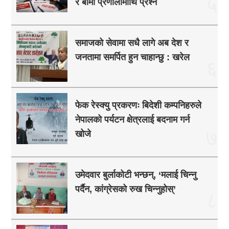
५
र बीमा प्रणालीमाथि प्रश्न
समाजको सेवामा सधै लागे अब देश र
जनतामा समर्पित हुन चाहान्छु : खरेल
६
फेक रेस्क्यु प्रकरणः बिदेशी कम्पनिहरुले
नेपालको पर्यटन क्षेत्रलाई बदनाम गर्न
७
खोजे
उमेदवार बुर्लाकोटी भन्छन्, ‘मलाई चिन्नु
पर्दैन, कांग्रेसको रुख चिन्नुहोस्’
८