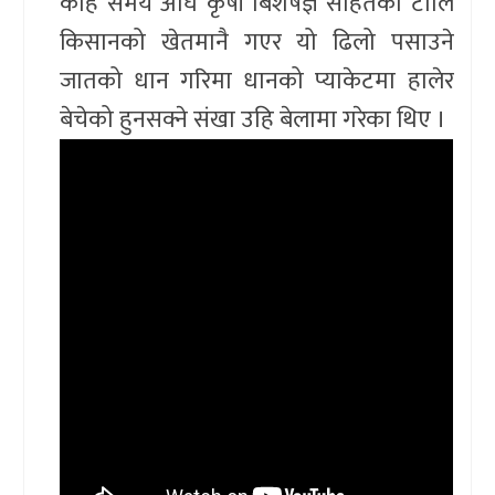
केहि समय अघि कृषी बिशेषज्ञ सहितको टोलि
किसानको खेतमानै गएर यो ढिलो पसाउने
जातको धान गरिमा धानको प्याकेटमा हालेर
बेचेको हुनसक्ने संखा उहि बेलामा गरेका थिए ।