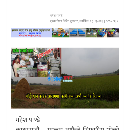
खेलकुद
महेश पाण्डे
प्रकाशित मिति:
बुधबार, कार्तिक १३, २०७६
| १:१८:२७
प्रदेश
प्रवास/
विश्व
स्वास्थ्य/
रोचक
विचार/
अन्तर्वार्ता
महेश पाण्डे