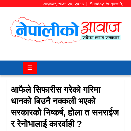
आइतबार
,
साउन
२४
,
२०८३
| Sunday, August 9,
2026
समाज/
राजनीति
चितवन
☰
खबर
कला/
आफैले सिफारीस गरेको गरिमा
मनोरञ्जन
धानको बिउनै नक्कली भएको
अर्थ/
सरकारको निष्कर्ष, होला त सनराईज
बजार
र रेनोभालाई कारर्वाही ?
शिक्षा/