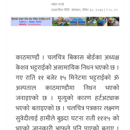
महेश पाण्डे
खेलकुद
प्रकाशित मिति:
सोमबार, मंसिर ३०, २०७६
| १:१८:२१
प्रदेश
प्रवास/
विश्व
काठमाण्डौ । चलचित्र बिकास बोर्डका अध्यक्ष
स्वास्थ्य/
केशव भट्टराईको असामायिक निधन भएको छ ।
रोचक
गए राति ११ बजेर १५ मिनेटमा भट्टराईको ॐ
विचार/
अस्पताल काठमाण्डौमा निधन भएको
अन्तर्वार्ता
जनाइएको छ । मृत्युको कारण हर्टअट्याक
भएको बताइएको छ । चलचित्र पत्रकार लक्ष्मण
सुवेदीलाई हामीले बुझ्दा घटना राती ११ः१५ को
भएको जानकारी आफुले पनि पाएको बताए ।