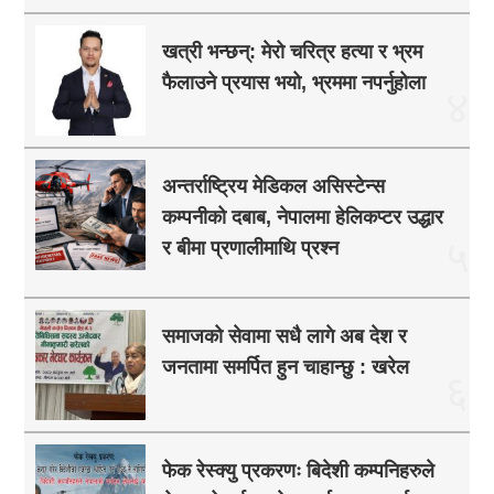
खत्री भन्छन्: मेरो चरित्र हत्या र भ्रम
फैलाउने प्रयास भयो, भ्रममा नपर्नुहोला
४
अन्तर्राष्ट्रिय मेडिकल असिस्टेन्स
कम्पनीको दबाब, नेपालमा हेलिकप्टर उद्धार
५
र बीमा प्रणालीमाथि प्रश्न
समाजको सेवामा सधै लागे अब देश र
जनतामा समर्पित हुन चाहान्छु : खरेल
६
फेक रेस्क्यु प्रकरणः बिदेशी कम्पनिहरुले