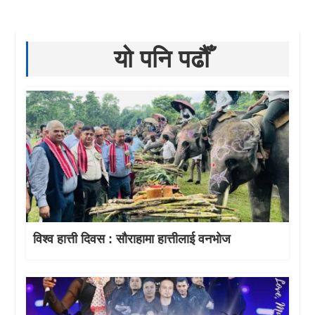
यो पनि पढौँ
विश्व हात्ती दिवस : सौराहामा हात्तीलाई वनभोज