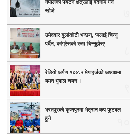
नेपालको पर्यटन क्षेत्रलाई बदनाम गर्न
७
खोजे
उमेदवार बुर्लाकोटी भन्छन्, ‘मलाई चिन्नु
पर्दैन, कांग्रेसको रुख चिन्नुहोस्’
८
रेडियो अर्पण १०४.५ मेगाहर्जको अध्यक्षमा
यमन भुषाल चयन ।
९
भरतपुरको कृष्णपुरमा भेट्रान कप फुटबल
हुने
१०