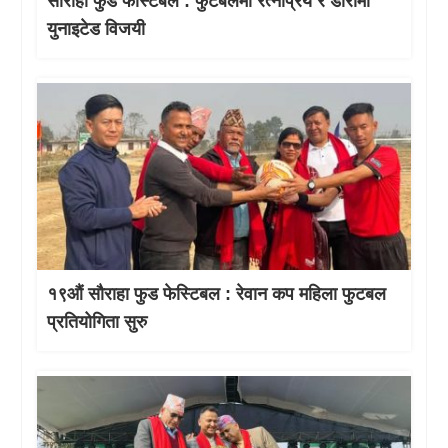
सौराहा फुड फेस्टिबल : फुटबलमा रत्नप्रिय र डोरीमा
युनाइटेड विजयी
१९औं सौराहा फुड फेस्टिबल : रेवान कप महिला फुटबल
प्रतियोगिता सुरु