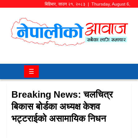
बिहिबार
,
साउन
२१
,
२०८३
| Thursday, August 6,
2026
समाज/
राजनीति
चितवन
☰
खबर
कला/
Breaking News: चलचित्र
मनोरञ्जन
बिकास बोर्डका अध्यक्ष केशव
अर्थ/
भट्टराईको असामायिक निधन
बजार
शिक्षा/