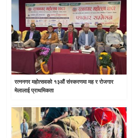
रत्ननगर महोत्सवको १३औं संस्करणमा मह र रोजगार
मेलालाई प्राथमिकता