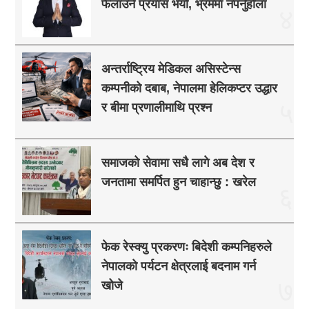
फैलाउने प्रयास भयो, भ्रममा नपर्नुहोला
४
अन्तर्राष्ट्रिय मेडिकल असिस्टेन्स
कम्पनीको दबाब, नेपालमा हेलिकप्टर उद्धार
५
र बीमा प्रणालीमाथि प्रश्न
समाजको सेवामा सधै लागे अब देश र
जनतामा समर्पित हुन चाहान्छु : खरेल
६
फेक रेस्क्यु प्रकरणः बिदेशी कम्पनिहरुले
नेपालको पर्यटन क्षेत्रलाई बदनाम गर्न
७
खोजे