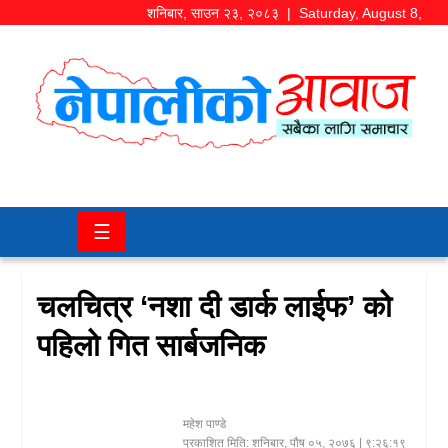
शनिबार
,
साउन
२३
,
२०८३
| Saturday, August 8,
2026
समाज/
राजनीति
चितवन
☰
खबर
कला/
चलचित्र ‘नशा दी डार्क लाईफ’ को
मनोरञ्जन
पहिलो गित सार्बजनिक
अर्थ/
बजार
महेश पाण्डे
शिक्षा/
प्रकाशित मिति:
शनिबार, पौष ०५, २०७६
| ९:२६:१९