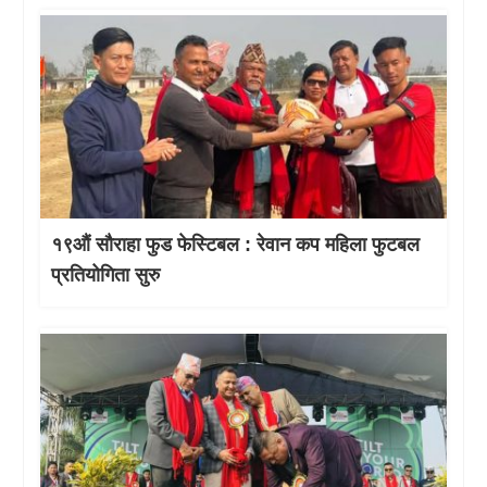
१९औं सौराहा फुड फेस्टिबल : रेवान कप महिला फुटबल
प्रतियोगिता सुरु