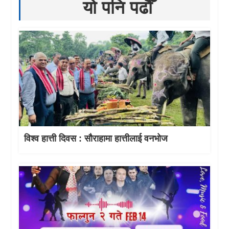
यो पनि पढौँ
विश्व हात्ती दिवस : सौराहामा हात्तीलाई वनभोज