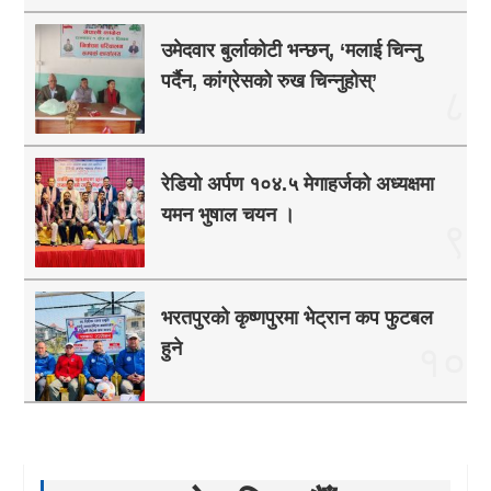
उमेदवार बुर्लाकोटी भन्छन्, ‘मलाई चिन्नु
पर्दैन, कांग्रेसको रुख चिन्नुहोस्’
८
रेडियो अर्पण १०४.५ मेगाहर्जको अध्यक्षमा
यमन भुषाल चयन ।
९
भरतपुरको कृष्णपुरमा भेट्रान कप फुटबल
हुने
१०