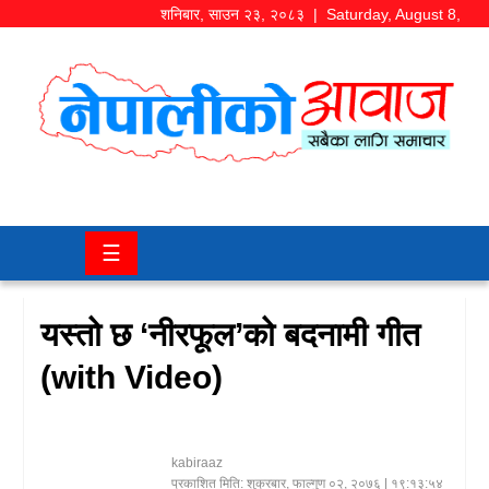
शनिबार
,
साउन
२३
,
२०८३
| Saturday, August 8,
2026
समाज/
राजनीति
चितवन
☰
खबर
कला/
यस्तो छ ‘नीरफूल’को बदनामी गीत
मनोरञ्जन
(with Video)
अर्थ/
बजार
kabiraaz
शिक्षा/
प्रकाशित मिति:
शुक्रबार, फाल्गुण ०२, २०७६
| १९:१३:५४