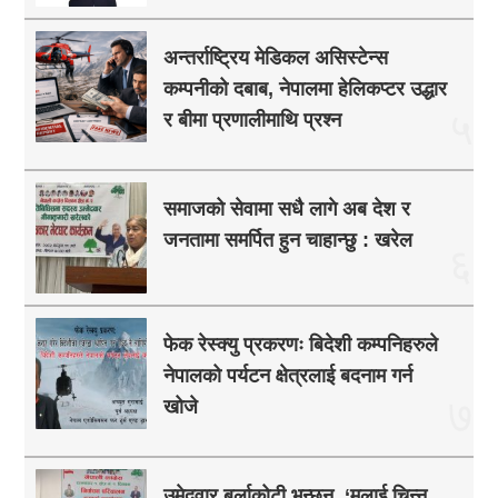
अन्तर्राष्ट्रिय मेडिकल असिस्टेन्स
कम्पनीको दबाब, नेपालमा हेलिकप्टर उद्धार
५
र बीमा प्रणालीमाथि प्रश्न
समाजको सेवामा सधै लागे अब देश र
जनतामा समर्पित हुन चाहान्छु : खरेल
६
फेक रेस्क्यु प्रकरणः बिदेशी कम्पनिहरुले
नेपालको पर्यटन क्षेत्रलाई बदनाम गर्न
७
खोजे
उमेदवार बुर्लाकोटी भन्छन्, ‘मलाई चिन्नु