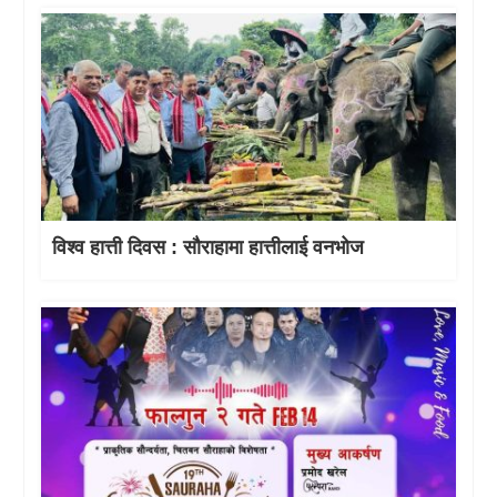
विश्व हात्ती दिवस : सौराहामा हात्तीलाई वनभोज