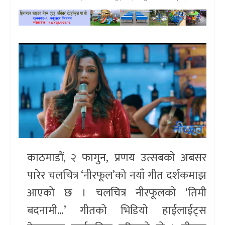
खेलकुद
प्रदेश
प्रवास/
विश्व
स्वास्थ्य/
रोचक
विचार/
काठमाडौं, २ फागुन, प्रणय उत्सबको अबसर
अन्तर्वार्ता
पारेर चलचित्र ‘नीरफूल’को नयाँ गीत दर्शकमाझ
आएको छ । चलचित्र नीरफूलको ‘तिमी
बदनामी…’ गीतको भिडियो हाईलाईट्स