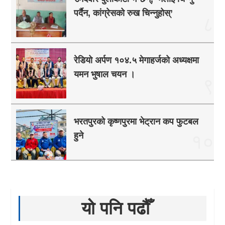
पर्दैन, कांग्रेसको रुख चिन्नुहोस्’
८
रेडियो अर्पण १०४.५ मेगाहर्जको अध्यक्षमा
यमन भुषाल चयन ।
९
भरतपुरको कृष्णपुरमा भेट्रान कप फुटबल
हुने
१०
यो पनि पढौँ