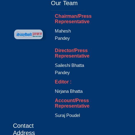
Our Team
Chairman/Press
Representative
Mahesh
Pandey
Director/Press
Representative
Saileshi Bhatta
Pandey
Editor :
Nirjana Bhatta
Account/Press
Representative
Suraj Poudel
Contact
Address