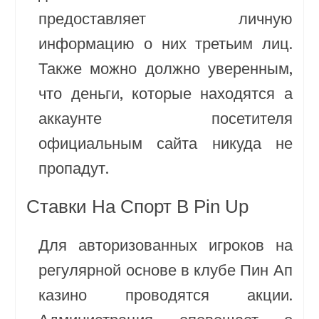
предоставляет личную
информацию о них третьим лиц.
Также можно должно уверенным,
что деньги, которые находятся а
аккаунте посетителя
официальным сайта никуда не
пропадут.
Ставки На Спорт В Pin Up
Для авторизованных игроков на
регулярной основе в клубе Пин Ап
казино проводятся акции.