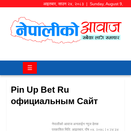
आइतबार
,
साउन
२४
,
२०८३
| Sunday, August 9,
2026
समाज/
राजनीति
चितवन
☰
खबर
कला/
Pin Up Bet Ru
मनोरञ्जन
официальным Сайт
अर्थ/
बजार
नेपालीको आवाज अनलाईन न्युज डेस्क
शिक्षा/
प्रकाशित मिति:
आइतबार, पौष ०४, २०७८
| ०:२४:३४