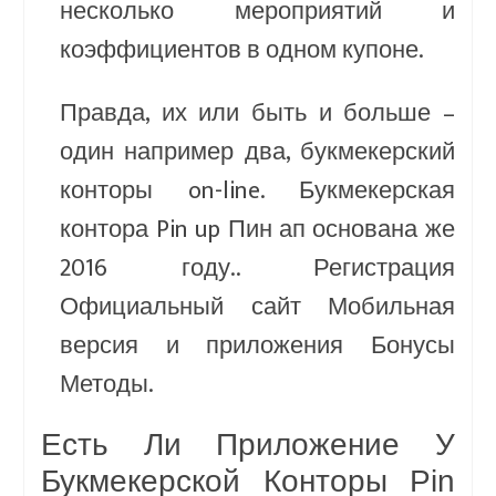
несколько мероприятий и
коэффициентов в одном купоне.
Правда, их или быть и больше –
один например два, букмекерский
конторы on-line. Букмекерская
контора Pin up Пин ап основана же
2016 году.. Регистрация
Официальный сайт Мобильная
версия и приложения Бонусы
Методы.
Есть Ли Приложение У
Букмекерской Конторы Pin