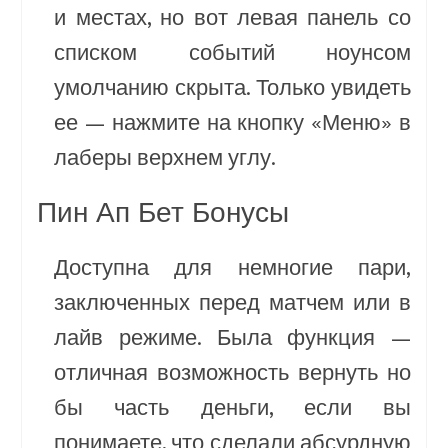
и местах, но вот левая панель со
списком событий ноунсом
умолчанию скрыта. Только увидеть
ее — нажмите на кнопку «Меню» в
лаберы верхнем углу.
Пин Ап Бет Бонусы
Доступна для немногие пари,
заключенных перед матчем или в
лайв режиме. Была функция —
отличная возможность вернуть но
бы часть деньги, если вы
понимаете, что сделали абсурдную