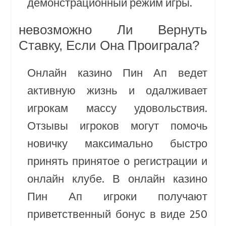
демонстрационный режим игры.
невозможно Ли Вернуть
Ставку, Если Она Проиграла?
Онлайн казино Пин Ап ведет
активную жизнь и одалживает
игрокам массу удовольствия.
Отзывы игроков могут помочь
новичку максимально быстро
принять принятое о регистрации и
онлайн клубе. В онлайн казино
Пин Ап игроки получают
приветственный бонус в виде 250