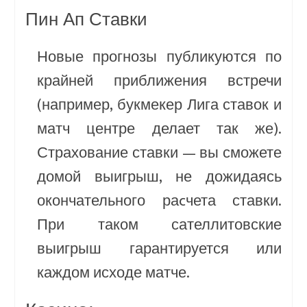
Пин Ап Ставки
Новые прогнозы публикуются по
крайней приближения встречи
(например, букмекер Лига ставок и
матч центре делает так же).
Страхование ставки — вы сможете
домой выигрыш, не дожидаясь
окончательного раcчета ставки.
При таком сателлитовские
выигрыш гарантируется или
каждом исходе матче.