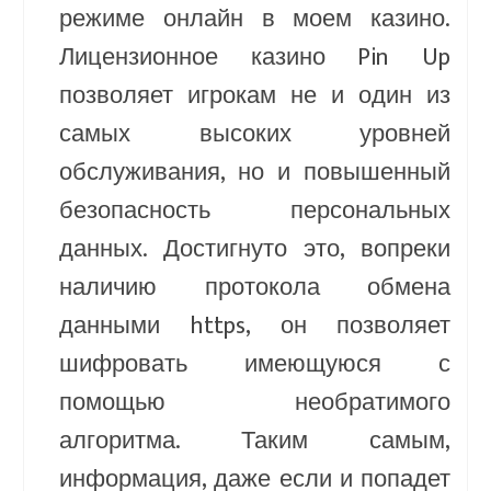
режиме онлайн в моем казино.
Лицензионное казино Pin Up
позволяет игрокам не и один из
самых высоких уровней
обслуживания, но и повышенный
безопасность персональных
данных. Достигнуто это, вопреки
наличию протокола обмена
данными https, он позволяет
шифровать имеющуюся с
помощью необратимого
алгоритма. Таким самым,
информация, даже если и попадет