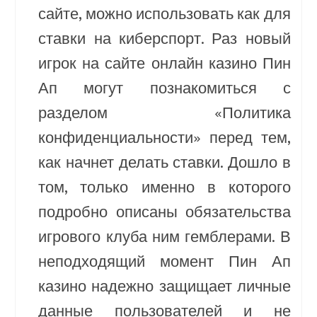
сайте, можно использовать как для
ставки на киберспорт. Раз новый
игрок на сайте онлайн казино Пин
Ап могут познакомиться с
разделом «Политика
конфиденциальности» перед тем,
как начнет делать ставки. Дошло в
том, только именно в которого
подробно описаны обязательства
игрового клуба ним гемблерами. В
неподходящий момент Пин Ап
казино надежно защищает личные
данные пользователей и не