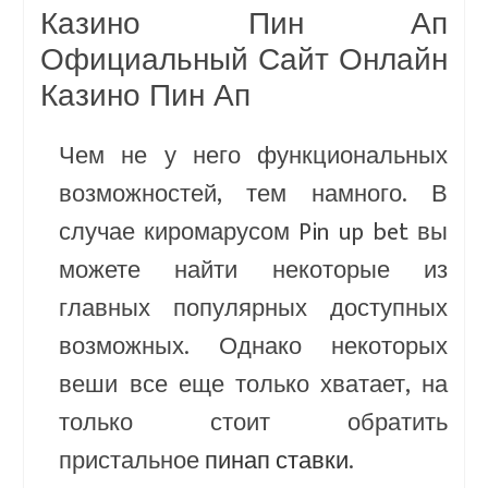
Казино Пин Ап
Официальный Сайт Онлайн
Казино Пин Ап
Чем не у него функциональных
возможностей, тем намного. В
случае киромарусом Pin up bet вы
можете найти некоторые из
главных популярных доступных
возможных. Однако некоторых
веши все еще только хватает, на
только стоит обратить
пристальное
пинап ставки
.