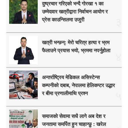
दुष्प्रचार गरिएको भन्दै गोरखा १ का
उम्मेदवार खत्रीद्वारा निर्वाचन आयोग र
३
प्रेस काउन्सिलमा उजुरी
खत्री भन्छन्: मेरो चरित्र हत्या र भ्रम
फैलाउने प्रयास भयो, भ्रममा नपर्नुहोला
४
अन्तर्राष्ट्रिय मेडिकल असिस्टेन्स
कम्पनीको दबाब, नेपालमा हेलिकप्टर उद्धार
५
र बीमा प्रणालीमाथि प्रश्न
समाजको सेवामा सधै लागे अब देश र
जनतामा समर्पित हुन चाहान्छु : खरेल