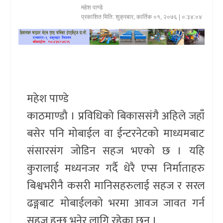
महेश पाण्डे
खेलकुद
प्रकाशित मिति:
शुक्रबार, कार्तिक ०१, २०७६
| ०:३४:०४
प्रदेश
प्रवास/
विश्व
महेश पाण्डे
स्वास्थ्य/
काठमाण्डौ । प्रविधिको बिकाससंगै अहिले जहाँ
रोचक
बसेर पनि मोबाईल वा ईन्टरनेटको माध्यमबाट
विचार/
संसारसंग जोडिन सहज भएको छ । यहि
अन्तर्वार्ता
कुरालाई मध्यनजर गर्दै धेरै एप्स निर्माताहरु
बिश्वभरीनै कसरी मानिसहरुलाई सहज र सरल
ढङ्गबाट मोबाईलको भरमा आवज जावत गर्न
सहज हुन्छ भनेर लागि रहेका छन् ।