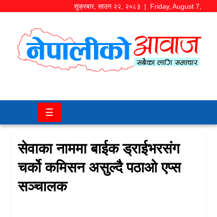
शुक्रबार
,
साउन
२२
,
२०८३
| Friday, August 7,
2026
समाज/
राजनीति
चितवन
☰
खबर
कला/
सेवाका नाममा बाईक ड्राईभरसंग
मनोरञ्जन
चर्को कमिसन असुल्दै पठाओ एप्स
अर्थ/
सञ्चालक
बजार
शिक्षा/