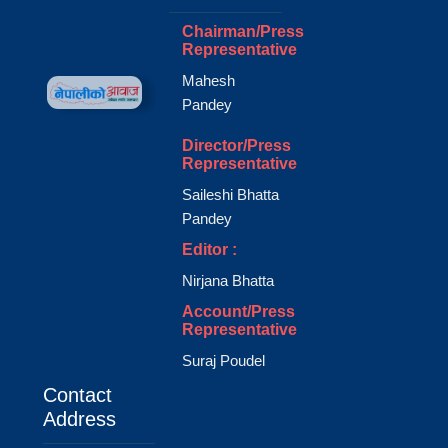
Chairman/Press
Representative
Mahesh
Pandey
Director/Press
Representative
Saileshi Bhatta
Pandey
Editor :
Nirjana Bhatta
Account/Press
Representative
Suraj Poudel
Contact
Address