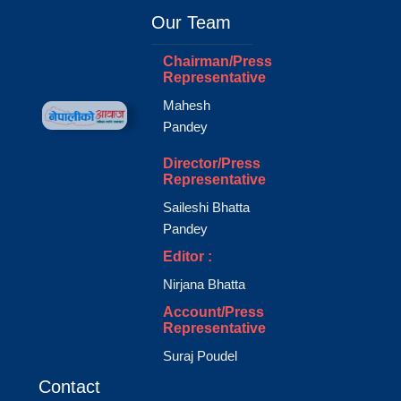
Our Team
Chairman/Press
Representative
Mahesh
Pandey
Director/Press
Representative
Saileshi Bhatta
Pandey
Editor :
Nirjana Bhatta
Account/Press
Representative
Suraj Poudel
Contact