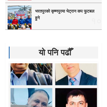
भरतपुरको कृष्णपुरमा भेट्रान कप फुटबल
हुने
१०
यो पनि पढौँ