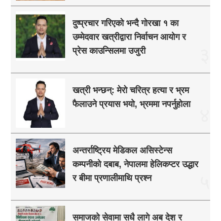
दुष्प्रचार गरिएको भन्दै गोरखा १ का
उम्मेदवार खत्रीद्वारा निर्वाचन आयोग र
३
प्रेस काउन्सिलमा उजुरी
खत्री भन्छन्: मेरो चरित्र हत्या र भ्रम
फैलाउने प्रयास भयो, भ्रममा नपर्नुहोला
४
अन्तर्राष्ट्रिय मेडिकल असिस्टेन्स
कम्पनीको दबाब, नेपालमा हेलिकप्टर उद्धार
५
र बीमा प्रणालीमाथि प्रश्न
समाजको सेवामा सधै लागे अब देश र