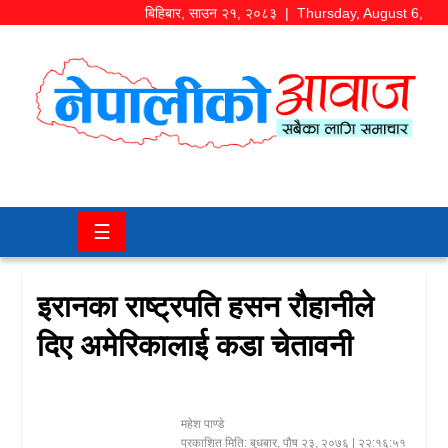
बिहिबार
,
साउन
२१
,
२०८३
| Thursday, August 6,
2026
समाज/
राजनीति
चितवन
☰
खबर
कला/
इरानका राष्ट्रपति हसन रौहानीले
मनोरञ्जन
दिए अमेरिकालाई कडा चेतावनी
अर्थ/
बजार
महेश पाण्डे
शिक्षा/
प्रकाशित मिति:
बुधबार, पौष २३, २०७६
| २२:१६:५१