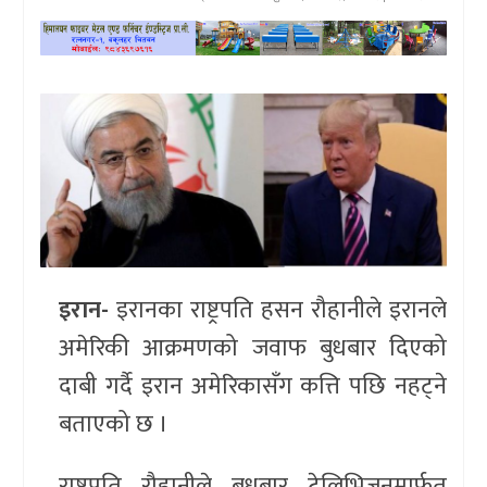
खेलकुद
प्रदेश
प्रवास/
विश्व
स्वास्थ्य/
रोचक
इरान-
इरानका राष्ट्रपति हसन रौहानीले इरानले
विचार/
अमेरिकी आक्रमणको जवाफ बुधबार दिएको
अन्तर्वार्ता
दाबी गर्दै इरान अमेरिकासँग कत्ति पछि नहट्ने
बताएको छ ।
राष्ट्रपति रौहानीले बुधबार टेलिभिजनमार्फत