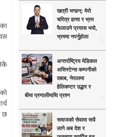
खत्री भन्छन्: मेरो
चरित्र हत्या र भ्रम
ेका
फैलाउने प्रयास भयो,
 यस
४
भ्रममा नपर्नुहोला
अन्तर्राष्ट्रिय मेडिकल
िकै
असिस्टेन्स कम्पनीको
दबाब, नेपालमा
हेलिकप्टर उद्धार र
एको
५
बीमा प्रणालीमाथि प्रश्न
र्च
ो छ
समाजको सेवामा सधै
लागे अब देश र