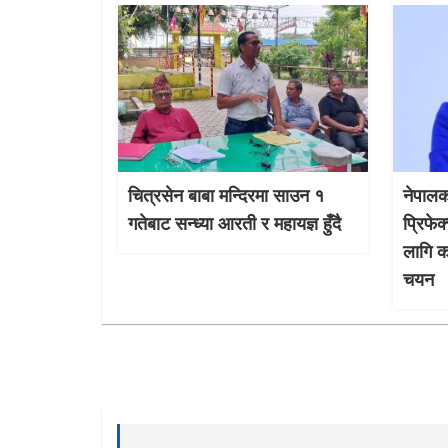
चित्रसेन बाबा मन्दिरमा साउन १
नेपालक
गतेबाट सन्ध्या आरती र महायज्ञ हुँदै
प्रिफे
लागि क
चयन