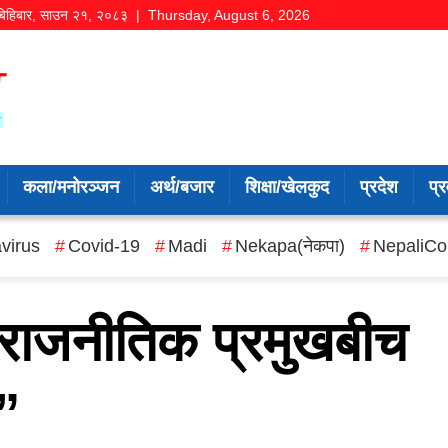
बिहिबार
,
साउन
२१
,
२०८३
| Thursday, August 6, 2026
कला/मनोरञ्जन
अर्थ/बजार
शिक्षा/खेलकुद
प्रदेश
प्र
virus
Covid-19
Madi
Nekapa(नेकपा)
NepaliCo
न राजनीतिक प्रमुखबीच
ा”