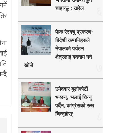
जनतामा समर्पित हुन
्ने
६
चाहान्छु : खरेल
तिर
फेक रेस्क्यु प्रकरणः
बिदेशी कम्पनिहरुले
ेना
नेपालको पर्यटन
लाई
क्षेत्रलाई बदनाम गर्न
पति
७
खोजे
्दै
उमेदवार बुर्लाकोटी
भन्छन्, ‘मलाई चिन्नु
पर्दैन, कांग्रेसको रुख
८
चिन्नुहोस्’