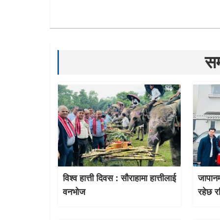
सम
विश्व हात्ती दिवस : सौराहामा हात्तीलाई
जापानम
वनभोज
रहेछ र