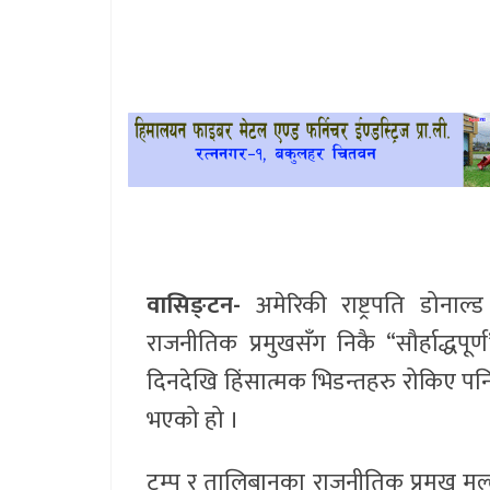
खेलकुद
प्रदेश
प्रवास/
विश्व
स्वास्थ्य/
रोचक
वासिङ्टन-
अमेरिकी राष्ट्रपति डोनाल्ड
विचार/
राजनीतिक प्रमुखसँग निकै “सौर्हाद्धप
अन्तर्वार्ता
दिनदेखि हिंसात्मक भिडन्तहरु रोकिए पनि
भएको हो ।
ट्रम्प र तालिबानका राजनीतिक प्रमुख मु