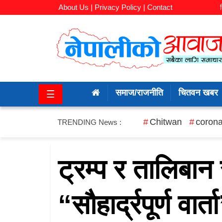
About Us |
Privacy Policy |
Contact
समाज/
राजनीति
समाज/राजनीति
चितवन खबर
☰
चितवन
खबर
Chitwan
corona
TRENDING News :
कला/
मनोरञ्जन
ट्रम्प र तालिबा
अर्थ/
“सौहार्द्रपूर्ण वार्त
बजार
शिक्षा/