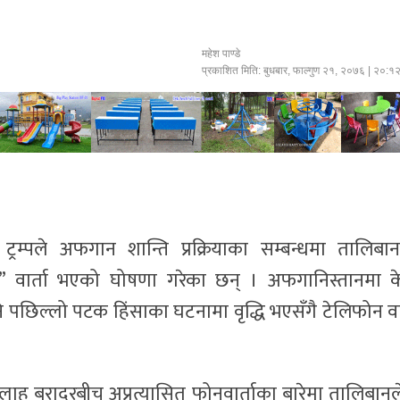
महेश पाण्डे
प्रकाशित मिति:
बुधबार, फाल्गुण २१, २०७६
| २०:१
 ट्रम्पले अफगान शान्ति प्रक्रियाका सम्बन्धमा तालिबा
ूर्ण” वार्ता भएको घोषणा गरेका छन् । अफगानिस्तानमा क
 पछिल्लो पटक हिंसाका घटनामा वृद्धि भएसँगै टेलिफोन वार
ल्लाह बरादरबीच अप्रत्यासित फोनवार्ताका बारेमा तालिबानले