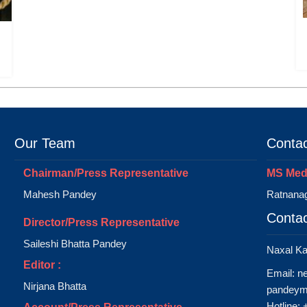
Our Team
Contac
Chairman/Press Representative
MS Medi
Mahesh Pandey
Ratnanag
Contac
Director/Press Representative
Saileshi Bhatta Pandey
Naxal K
Editor :
Email:
n
Nirjana Bhatta
pandeym
Hotline: