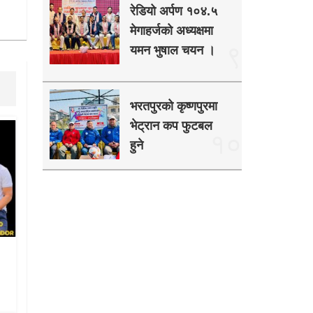
रेडियो अर्पण १०४.५
मेगाहर्जको अध्यक्षमा
९
यमन भुषाल चयन ।
भरतपुरको कृष्णपुरमा
भेट्रान कप फुटबल
१०
हुने