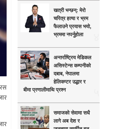
खत्री भन्छन्: मेरो
चरित्र हत्या र भ्रम
फैलाउने प्रयास भयो,
४
भ्रममा नपर्नुहोला
अन्तर्राष्ट्रिय मेडिकल
असिस्टेन्स कम्पनीको
दबाब, नेपालमा
हेलिकप्टर उद्धार र
इरस
५
बीमा प्रणालीमाथि प्रश्न
जार
समाजको सेवामा सधै
लागे अब देश र
जार