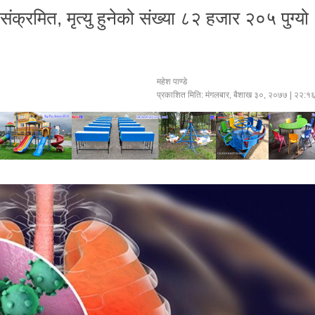
रमित, मृत्यु हुनेको संख्या ८२ हजार २०५ पुग्यो
महेश पाण्डे
प्रकाशित मिति:
मंगलबार, बैशाख ३०, २०७७
| २२:१