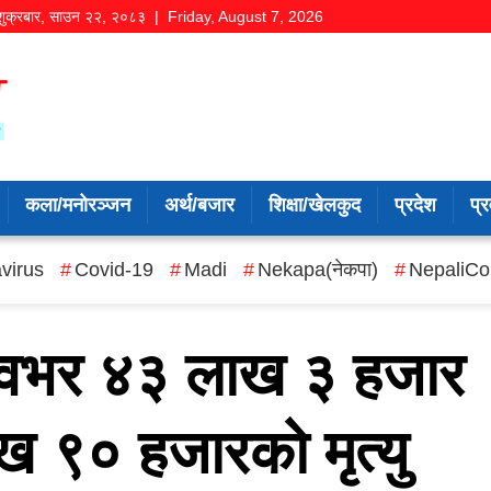
शुक्रबार
,
साउन
२२
,
२०८३
| Friday, August 7, 2026
कला/मनोरञ्जन
अर्थ/बजार
शिक्षा/खेलकुद
प्रदेश
प्र
virus
Covid-19
Madi
Nekapa(नेकपा)
NepaliCo
्वभर ४३ लाख ३ हजार
ाख ९० हजारको मृत्यु