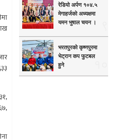
रेडियो अर्पण १०४.५
मेगाहर्जको अध्यक्षमा
ीमा
९
यमन भुषाल चयन ।
लाख
भरतपुरको कृष्णपुरमा
जार
भेट्रान कप फुटबल
१०
हुने
६३३
३१,
६७,
ोना