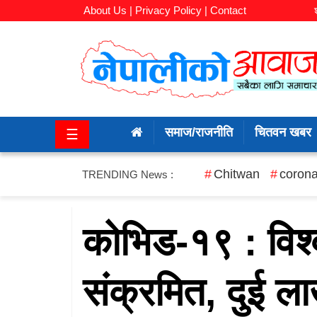
About Us |
Privacy Policy |
Contact
समाज/
राजनीति
समाज/राजनीति
चितवन खबर
☰
चितवन
खबर
Chitwan
corona
TRENDING News :
कला/
मनोरञ्जन
कोभिड-१९ : विश
अर्थ/
संक्रमित, दुई ल
बजार
शिक्षा/