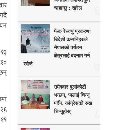
जनतामा समर्पित हुन
चार
६
चाहान्छु : खरेल
्दै
्यम
फेक रेस्क्यु प्रकरणः
बिदेशी कम्पनिहरुले
नेपालको पर्यटन
 १३
क्षेत्रलाई बदनाम गर्न
 १०
७
खोजे
छन्
उमेदवार बुर्लाकोटी
भन्छन्, ‘मलाई चिन्नु
ामा
पर्दैन, कांग्रेसको रुख
 २६
८
चिन्नुहोस्’
 १९