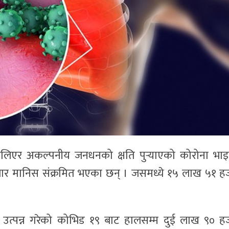
फैलिएर अकल्पनीय जनधनको क्षति पुर्‍याएको कोरोना भा
जार मानिस संक्रमित भएका छन् । जसमध्ये १५ लाख ५१ ह
ट उत्पन्न गरेको कोभिड १९ बाट हालसम्म दुई लाख ९० ह