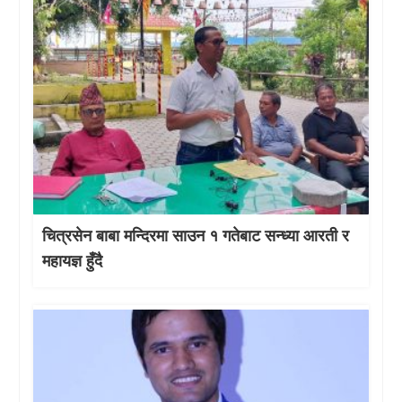
चित्रसेन बाबा मन्दिरमा साउन १ गतेबाट सन्ध्या आरती र
महायज्ञ हुँदै