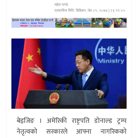
महेश पाण्डे
खेलकुद
प्रकाशित मिति:
बिहिबार, जेठ ०१, २०७७
| २३:१९:०५
प्रदेश
प्रवास/
विश्व
स्वास्थ्य/
रोचक
विचार/
अन्तर्वार्ता
बेइजिङ । अमेरिकी राष्ट्रपति डोनाल्ड ट्रम्प
नेतृत्वको सरकारले आफ्ना नागरिकको