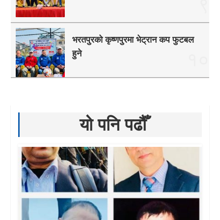
९
भरतपुरको कृष्णपुरमा भेट्रान कप फुटबल
हुने
१०
यो पनि पढौँ