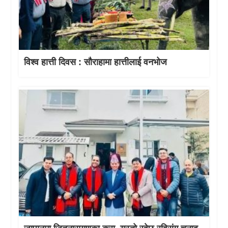
विश्व हात्ती दिवस : सौराहामा हात्तीलाई वनभोज