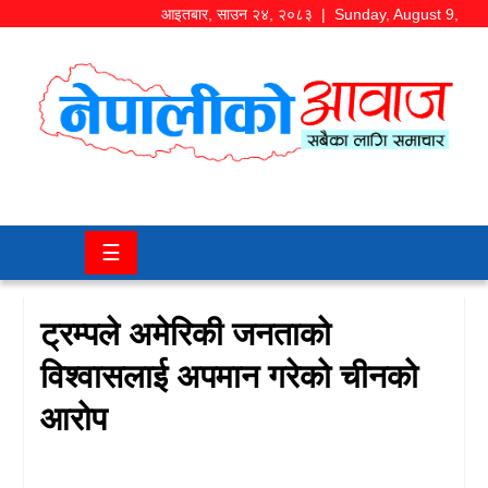
आइतबार
,
साउन
२४
,
२०८३
| Sunday, August 9,
2026
समाज/
राजनीति
चितवन
☰
खबर
कला/
ट्रम्पले अमेरिकी जनताको
मनोरञ्जन
विश्वासलाई अपमान गरेको चीनको
अर्थ/
आरोप
बजार
शिक्षा/