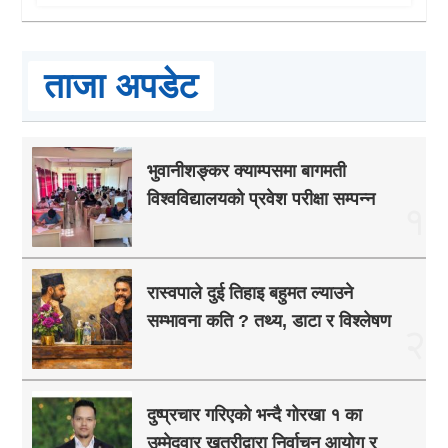
ताजा अपडेट
भुवानीशङ्कर क्याम्पसमा बागमती
विश्वविद्यालयको प्रवेश परीक्षा सम्पन्न
१
रास्वपाले दुई तिहाइ बहुमत ल्याउने
सम्भावना कति ? तथ्य, डाटा र विश्लेषण
२
दुष्प्रचार गरिएको भन्दै गोरखा १ का
उम्मेदवार खत्रीद्वारा निर्वाचन आयोग र