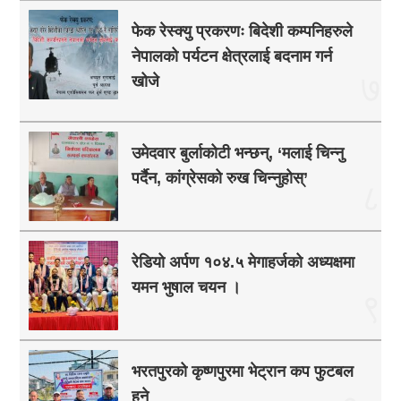
फेक रेस्क्यु प्रकरणः बिदेशी कम्पनिहरुले
नेपालको पर्यटन क्षेत्रलाई बदनाम गर्न
७
खोजे
उमेदवार बुर्लाकोटी भन्छन्, ‘मलाई चिन्नु
पर्दैन, कांग्रेसको रुख चिन्नुहोस्’
८
रेडियो अर्पण १०४.५ मेगाहर्जको अध्यक्षमा
यमन भुषाल चयन ।
९
भरतपुरको कृष्णपुरमा भेट्रान कप फुटबल
हुने