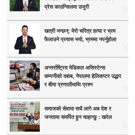
३
प्रेस काउन्सिलमा उजुरी
खत्री भन्छन्: मेरो चरित्र हत्या र भ्रम
फैलाउने प्रयास भयो, भ्रममा नपर्नुहोला
४
अन्तर्राष्ट्रिय मेडिकल असिस्टेन्स
कम्पनीको दबाब, नेपालमा हेलिकप्टर उद्धार
५
र बीमा प्रणालीमाथि प्रश्न
समाजको सेवामा सधै लागे अब देश र
जनतामा समर्पित हुन चाहान्छु : खरेल
६