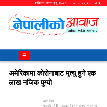
शनिबार
,
साउन
२३
,
२०८३
| Saturday, August 8,
2026
समाज/
राजनीति
चितवन
☰
खबर
कला/
अमेरिकामा कोरोनाबाट मृत्यु हुने एक
मनोरञ्जन
लाख नजिक पुग्यो
अर्थ/
बजार
महेश पाण्डे
शिक्षा/
प्रकाशित मिति:
मंगलबार, जेठ १३, २०७७
| ९:४०:१७