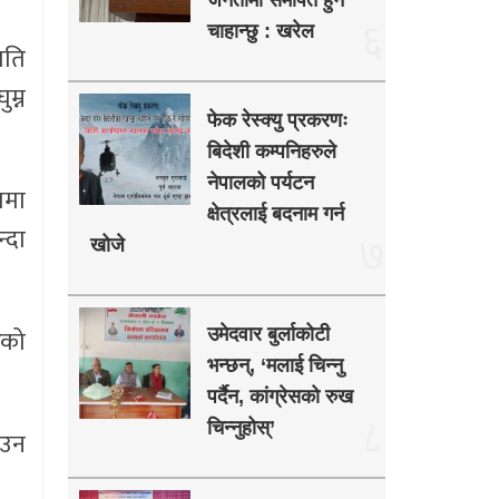
जनतामा समर्पित हुन
६
चाहान्छु : खरेल
यति
म्न
फेक रेस्क्यु प्रकरणः
बिदेशी कम्पनिहरुले
नेपालको पर्यटन
ामा
क्षेत्रलाई बदनाम गर्न
्दा
७
खोजे
ेको
उमेदवार बुर्लाकोटी
भन्छन्, ‘मलाई चिन्नु
पर्दैन, कांग्रेसको रुख
८
चिन्नुहोस्’
ाउन