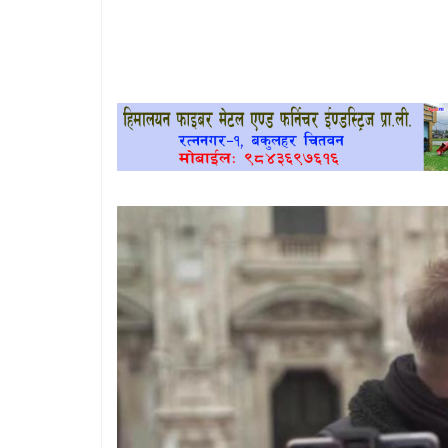
खेलकुद
प्रदेश
प्रवास/
विश्व
स्वास्थ्य/
रोचक
विचार/
अन्तर्वार्ता