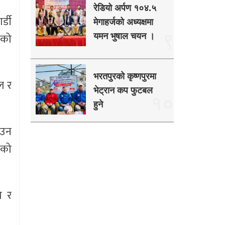
रेडियो अर्पण १०४.५
्डी
मेगाहर्जको अध्यक्षमा
९
ेको
यमन भुषाल चयन ।
भरतपुरको कृष्णपुरमा
ल र
भेट्रान कप फुटबल
१०
हुने
ाउन
गको
ा र