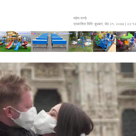
महेश पाण्डे
प्रकाशित मिति:
बुधबार, जेठ २१, २०७७
| २२:१