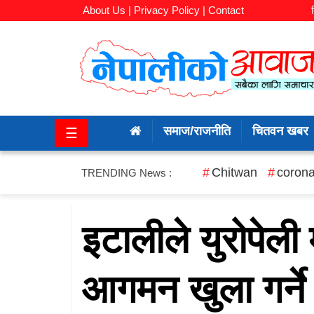
About Us |
Privacy Policy |
Contact
समाज/
राजनीति
समाज/राजनीति
चितवन खबर
☰
चितवन
खबर
Chitwan
corona
TRENDING News :
कला/
मनोरञ्जन
इटालीले युरोपेली
अर्थ/
आगमन खुला गर्ने
बजार
शिक्षा/