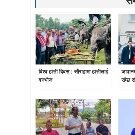
सम
विश्व हात्ती दिवस : सौराहामा हात्तीलाई
जापानम
वनभोज
रहेछ र