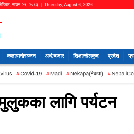
बिहिबार
,
साउन
२१
,
२०८३
| Thursday, August 6, 2026
कला/मनोरञ्जन
अर्थ/बजार
शिक्षा/खेलकुद
प्रदेश
प्र
virus
Covid-19
Madi
Nekapa(नेकपा)
NepaliCo
 मुलुकका लागि पर्यटन