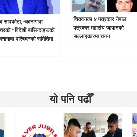
चितवनका ४ पत्रकार नेपाल
ा सापकोटा,“कानागावा
पत्रकार महासंघ जापानको
क्चरको “विदेशी बासिन्दाहरूको
सल्लाहकारमा चयन
ानागावा परिषद”को समितिमा
यो पनि पढौँ