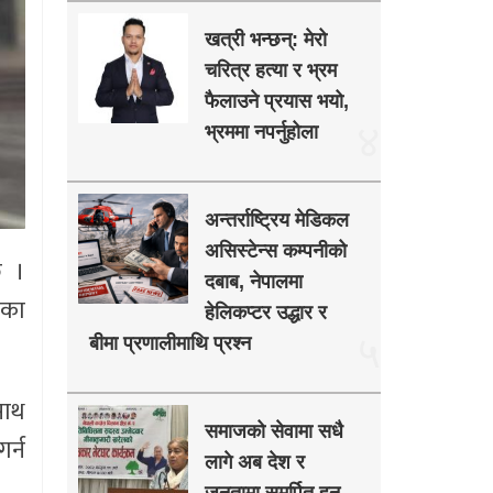
खत्री भन्छन्: मेरो
चरित्र हत्या र भ्रम
फैलाउने प्रयास भयो,
४
भ्रममा नपर्नुहोला
अन्तर्राष्ट्रिय मेडिकल
असिस्टेन्स कम्पनीको
छ ।
दबाब, नेपालमा
वका
हेलिकप्टर उद्धार र
५
बीमा प्रणालीमाथि प्रश्न
साथ
समाजको सेवामा सधै
र्न
लागे अब देश र