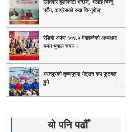
उमेदवार बुर्लाकोटी भन्छन्, ‘मलाई चिन्नु
पर्दैन, कांग्रेसको रुख चिन्नुहोस्’
८
रेडियो अर्पण १०४.५ मेगाहर्जको अध्यक्षमा
यमन भुषाल चयन ।
९
भरतपुरको कृष्णपुरमा भेट्रान कप फुटबल
हुने
१०
यो पनि पढौँ