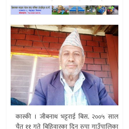
खेलकुद
प्रदेश
प्रवास/
विश्व
स्वास्थ्य/
रोचक
विचार/
अन्तर्वार्ता
कास्की । जीबनाथ भट्टराई बिस. २००५ साल
चैत ११ गते बिहिवारका दिन रुपा गाउँपालिका