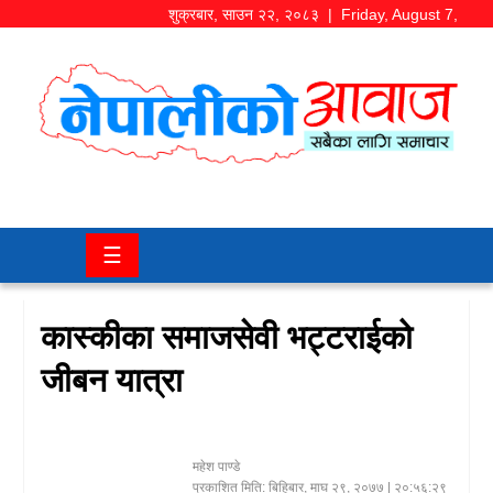
शुक्रबार
,
साउन
२२
,
२०८३
| Friday, August 7,
2026
समाज/
राजनीति
चितवन
☰
खबर
कला/
कास्कीका समाजसेवी भट्टराईको
मनोरञ्जन
जीबन यात्रा
अर्थ/
बजार
महेश पाण्डे
शिक्षा/
प्रकाशित मिति:
बिहिबार, माघ २९, २०७७
| २०:५६:२९