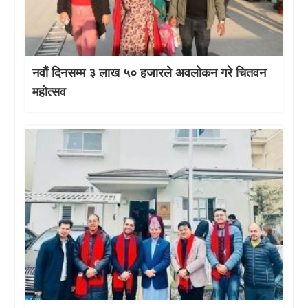
नवौं दिनसम्म ३ लाख ५० हजारले अवलोकन गरे चितवन
महोत्सव